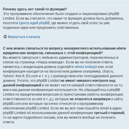
Почему здесь нет такой-то функции?
Это программное обеспечение было создано и лицензировано phpBB
Limited. Если вы считаете, что какая-то функция должна быть добавлена,
посетите
Центр идей phpBB
, где можно отдать свой голос за уже
поданные идеи или предложить собственные.
Вернуться к началу
С кем можно связаться по вопросу некорректного использования и/или
юридических вопросов, связанных с этой конференцией?
Вы можете связаться с любым из администраторов, перечисленных в
списке на странице «Наша команда». Если вы не получили ответа,
свяжитесь с владельцем домена (сделайте
whois lookup
) или, если
конференция находится на бесплатном домене (например, chat.ru,
Yahoo!, free.fr, f2s.com и т. п.), с руководством или техподдержкой данного
домена. Учтите, что phpBB Limited
не имеет никакого контроля над
данной конференцией
и не может нести никакой ответственности за то,
кем и как данная конференция используется. Не обращайтесь к phpBB
Limited по юридическим вопросам (о приостановке работы конференции,
ответственности за неё и т. д.), которые
не относятся напрямую
к сайту
phpBB.com или которые частично относятся к программному
обеспечению phpBB Limited. Если же вы всё-таки пошлёте email в адрес
phpBB Limited об использовании данной конференции
третьей стороной
,
то не ждите подробного письма, или вы можете вообще не получить
ответа.