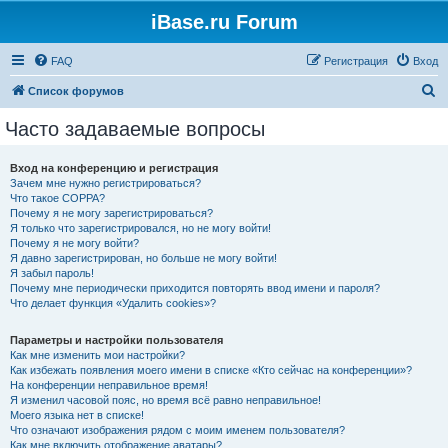
iBase.ru Forum
FAQ
Регистрация
Вход
П
Список форумов
о
Часто задаваемые вопросы
и
с
Вход на конференцию и регистрация
Зачем мне нужно регистрироваться?
к
Что такое COPPA?
Почему я не могу зарегистрироваться?
Я только что зарегистрировался, но не могу войти!
Почему я не могу войти?
Я давно зарегистрирован, но больше не могу войти!
Я забыл пароль!
Почему мне периодически приходится повторять ввод имени и пароля?
Что делает функция «Удалить cookies»?
Параметры и настройки пользователя
Как мне изменить мои настройки?
Как избежать появления моего имени в списке «Кто сейчас на конференции»?
На конференции неправильное время!
Я изменил часовой пояс, но время всё равно неправильное!
Моего языка нет в списке!
Что означают изображения рядом с моим именем пользователя?
Как мне включить отображение аватары?