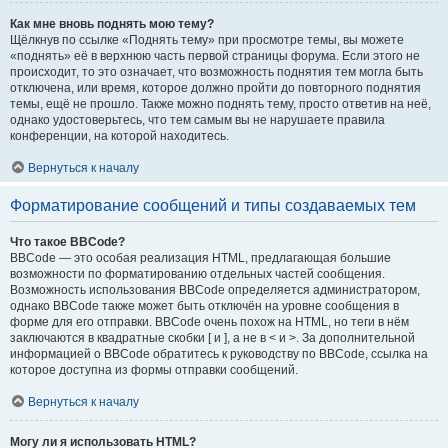
Как мне вновь поднять мою тему?
Щёлкнув по ссылке «Поднять тему» при просмотре темы, вы можете
«поднять» её в верхнюю часть первой страницы форума. Если этого не
происходит, то это означает, что возможность поднятия тем могла быть
отключена, или время, которое должно пройти до повторного поднятия
темы, ещё не прошло. Также можно поднять тему, просто ответив на неё,
однако удостоверьтесь, что тем самым вы не нарушаете правила
конференции, на которой находитесь.
Вернуться к началу
Форматирование сообщений и типы создаваемых тем
Что такое BBCode?
BBCode — это особая реализация HTML, предлагающая большие
возможности по форматированию отдельных частей сообщения.
Возможность использования BBCode определяется администратором,
однако BBCode также может быть отключён на уровне сообщения в
форме для его отправки. BBCode очень похож на HTML, но теги в нём
заключаются в квадратные скобки [ и ], а не в < и >. За дополнительной
информацией о BBCode обратитесь к руководству по BBCode, ссылка на
которое доступна из формы отправки сообщений.
Вернуться к началу
Могу ли я использовать HTML?