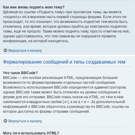
Как мне вновь поднять мою тему?
Щёлкнув по ссылке «Поднять тему» при просмотре темы, вы можете
«поднять» её в верхнюю часть первой страницы форума. Если этого не
происходит, то это означает, что возможность поднятия тем могла быть
отключена, или время, которое должно пройти до повторного поднятия
темы, ещё не прошло. Также можно поднять тему, просто ответив на неё,
однако удостоверьтесь, что тем самым вы не нарушаете правила
конференции, на которой находитесь.
Вернуться к началу
Форматирование сообщений и типы создаваемых тем
Что такое BBCode?
BBCode — это особая реализация HTML, предлагающая большие
возможности по форматированию отдельных частей сообщения.
Возможность использования BBCode определяется администратором,
однако BBCode также может быть отключён на уровне сообщения в
форме для его отправки. BBCode очень похож на HTML, но теги в нём
заключаются в квадратные скобки [ и ], а не в < и >. За дополнительной
информацией о BBCode обратитесь к руководству по BBCode, ссылка на
которое доступна из формы отправки сообщений.
Вернуться к началу
Могу ли я использовать HTML?