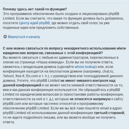
Почему здесь нет такой-то функции?
Это программное обеспечение было создано и лицензировано phpBB
Limited. Если вы считаете, что какая-то функция должна быть добавлена,
посетите
Центр идей phpBB
, где можно отдать свой голос за уже
поданные идеи или предложить собственные.
Вернуться к началу
С кем можно связаться по вопросу некорректного использования и/или
юридических вопросов, связанных с этой конференцией?
Вы можете связаться с любым из администраторов, перечисленных в
списке на странице «Наша команда». Если вы не получили ответа,
свяжитесь с владельцем домена (сделайте
whois lookup
) или, если
конференция находится на бесплатном домене (например, chat.ru,
Yahoo!, free.fr, f2s.com и т. п.), с руководством или техподдержкой данного
домена. Учтите, что phpBB Limited
не имеет никакого контроля над
данной конференцией
и не может нести никакой ответственности за то,
кем и как данная конференция используется. Не обращайтесь к phpBB
Limited по юридическим вопросам (о приостановке работы конференции,
ответственности за неё и т. д.), которые
не относятся напрямую
к сайту
phpBB.com или которые частично относятся к программному
обеспечению phpBB Limited. Если же вы всё-таки пошлёте email в адрес
phpBB Limited об использовании данной конференции
третьей стороной
,
то не ждите подробного письма, или вы можете вообще не получить
ответа.