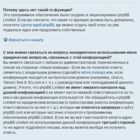
Почему здесь нет такой-то функции?
Это программное обеспечение было создано и лицензировано phpBB
Limited. Если вы считаете, что какая-то функция должна быть добавлена,
посетите
Центр идей phpBB
, где можно отдать свой голос за уже
поданные идеи или предложить собственные.
Вернуться к началу
С кем можно связаться по вопросу некорректного использования и/или
юридических вопросов, связанных с этой конференцией?
Вы можете связаться с любым из администраторов, перечисленных в
списке на странице «Наша команда». Если вы не получили ответа,
свяжитесь с владельцем домена (сделайте
whois lookup
) или, если
конференция находится на бесплатном домене (например, chat.ru,
Yahoo!, free.fr, f2s.com и т. п.), с руководством или техподдержкой данного
домена. Учтите, что phpBB Limited
не имеет никакого контроля над
данной конференцией
и не может нести никакой ответственности за то,
кем и как данная конференция используется. Не обращайтесь к phpBB
Limited по юридическим вопросам (о приостановке работы конференции,
ответственности за неё и т. д.), которые
не относятся напрямую
к сайту
phpBB.com или которые частично относятся к программному
обеспечению phpBB Limited. Если же вы всё-таки пошлёте email в адрес
phpBB Limited об использовании данной конференции
третьей стороной
,
то не ждите подробного письма, или вы можете вообще не получить
ответа.