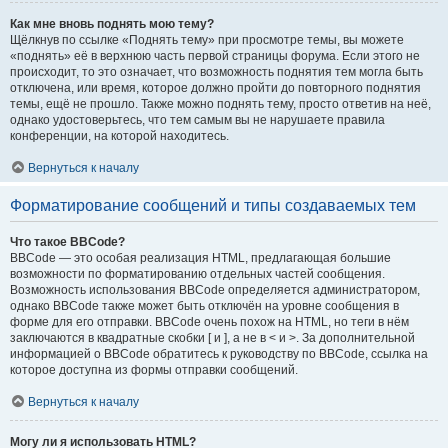
Как мне вновь поднять мою тему?
Щёлкнув по ссылке «Поднять тему» при просмотре темы, вы можете
«поднять» её в верхнюю часть первой страницы форума. Если этого не
происходит, то это означает, что возможность поднятия тем могла быть
отключена, или время, которое должно пройти до повторного поднятия
темы, ещё не прошло. Также можно поднять тему, просто ответив на неё,
однако удостоверьтесь, что тем самым вы не нарушаете правила
конференции, на которой находитесь.
Вернуться к началу
Форматирование сообщений и типы создаваемых тем
Что такое BBCode?
BBCode — это особая реализация HTML, предлагающая большие
возможности по форматированию отдельных частей сообщения.
Возможность использования BBCode определяется администратором,
однако BBCode также может быть отключён на уровне сообщения в
форме для его отправки. BBCode очень похож на HTML, но теги в нём
заключаются в квадратные скобки [ и ], а не в < и >. За дополнительной
информацией о BBCode обратитесь к руководству по BBCode, ссылка на
которое доступна из формы отправки сообщений.
Вернуться к началу
Могу ли я использовать HTML?