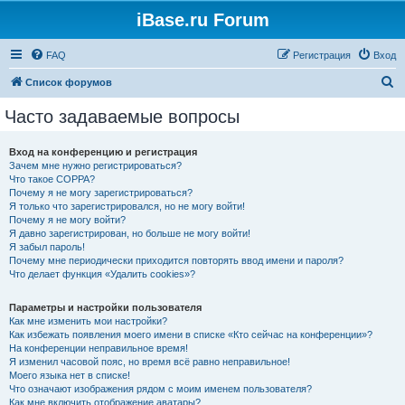
iBase.ru Forum
FAQ
Регистрация
Вход
П
Список форумов
о
Часто задаваемые вопросы
и
с
Вход на конференцию и регистрация
Зачем мне нужно регистрироваться?
к
Что такое COPPA?
Почему я не могу зарегистрироваться?
Я только что зарегистрировался, но не могу войти!
Почему я не могу войти?
Я давно зарегистрирован, но больше не могу войти!
Я забыл пароль!
Почему мне периодически приходится повторять ввод имени и пароля?
Что делает функция «Удалить cookies»?
Параметры и настройки пользователя
Как мне изменить мои настройки?
Как избежать появления моего имени в списке «Кто сейчас на конференции»?
На конференции неправильное время!
Я изменил часовой пояс, но время всё равно неправильное!
Моего языка нет в списке!
Что означают изображения рядом с моим именем пользователя?
Как мне включить отображение аватары?