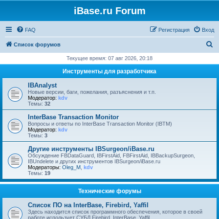
iBase.ru Forum
FAQ
Регистрация
Вход
П
Список форумов
о
Текущее время: 07 авг 2026, 20:18
и
Инструменты для разработчика
с
IBAnalyst
к
Новые версии, баги, пожелания, разъяснения и т.п.
Модератор:
kdv
Темы:
32
InterBase Transaction Monitor
Вопросы и ответы по InterBase Transaction Monitor (IBTM)
Модератор:
kdv
Темы:
3
Другие инструменты IBSurgeon/iBase.ru
Обсуждение FBDataGuard, IBFirstAid, FBFirstAid, IBBackupSurgeon,
IBUndelete и других инструментов IBSurgeon/iBase.ru
Модераторы:
Oleg_M
,
kdv
Темы:
19
Технические форумы
Список ПО на InterBase, Firebird, Yaffil
Здесь находится список программного обеспечения, которое в своей
работе использует СУБД Firebird, InterBase, Yaffil.