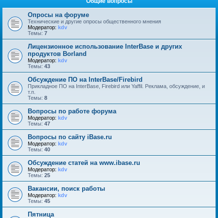
Общие вопросы
Опросы на форуме
Технические и другие опросы общественного мнения
Модератор:
kdv
Темы:
7
Лицензионное использование InterBase и других
продуктов Borland
Модератор:
kdv
Темы:
43
Обсуждение ПО на InterBase/Firebird
Прикладное ПО на InterBase, Firebird или Yaffil. Реклама, обсуждение, и
т.п.
Темы:
8
Вопросы по работе форума
Модератор:
kdv
Темы:
47
Вопросы по сайту iBase.ru
Модератор:
kdv
Темы:
40
Обсуждение статей на www.ibase.ru
Модератор:
kdv
Темы:
25
Вакансии, поиск работы
Модератор:
kdv
Темы:
45
Пятница