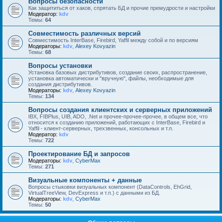
Вопросы безопасности
Как защититься от хаков, спрятать БД и прочие премудрости и настройки
Модератор:
kdv
Темы:
64
Совместимость различных версий
Совместимость InterBase, Firebird, Yaffil между собой и по версиям
Модераторы:
kdv
,
Alexey Kovyazin
Темы:
68
Вопросы установки
Установка базовых дистрибутивов, создание своих, распространение,
установка автоматически и "вручную", файлы, необходимые для
создания дистрибутивов.
Модераторы:
kdv
,
Alexey Kovyazin
Темы:
134
Вопросы создания клиентских и серверных приложений
IBX, FIBPlus, UIB, ADO, .Net и прочее-прочее-прочее, в общем все, что
относится к созданию приложений, работающих с InterBase, Firebird и
Yaffil - клиент-серверных, трехзвенных, консольных и т.п.
Модератор:
kdv
Темы:
722
Проектирование БД и запросов
Модераторы:
kdv
,
CyberMax
Темы:
271
Визуальные компоненты + данные
Вопросы стыковки визуальных компонент (DataControls, EhGrid,
VirtualTreeView, DevExpress и т.п.) с данными из БД.
Модераторы:
kdv
,
CyberMax
Темы:
50