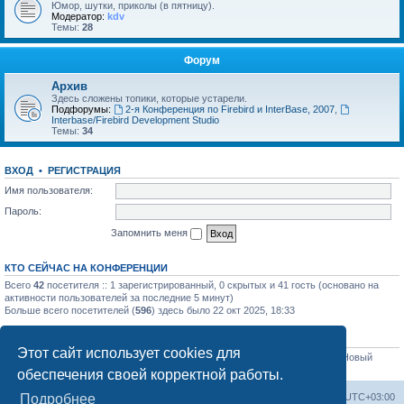
Юмор, шутки, приколы (в пятницу).
Модератор:
kdv
Темы:
28
Форум
Архив
Здесь сложены топики, которые устарели.
Подфорумы:
2-я Конференция по Firebird и InterBase, 2007
,
Interbase/Firebird Development Studio
Темы:
34
ВХОД
•
РЕГИСТРАЦИЯ
Имя пользователя:
Пароль:
Запомнить меня
КТО СЕЙЧАС НА КОНФЕРЕНЦИИ
Всего
42
посетителя :: 1 зарегистрированный, 0 скрытых и 41 гость (основано на
активности пользователей за последние 5 минут)
Больше всего посетителей (
596
) здесь было 22 окт 2025, 18:33
СТАТИСТИКА
Этот сайт использует cookies для
Всего сообщений:
32565
• Всего тем:
4331
• Всего пользователей:
3051
• Новый
пользователь:
sim84
обеспечения своей корректной работы.
Список форумов
Часовой пояс:
UTC+03:00
Подробнее