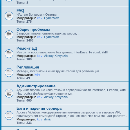
Темы:
8
FAQ
ЧАстые Вопросы и Ответы
Модераторы:
kdv
,
CyberMax
Темы:
278
Общие проблемы
Запросы, планы, оптимизация запросов, ...
Модераторы:
kdv
,
CyberMax
Темы:
1463
Ремонт БД
Ремонт и восстановление баз данных InterBase, Firebird, Yaffil
Модераторы:
kdv
,
Alexey Kovyazin
Темы:
160
Репликация
Методы, механизмы и инструментарий для репликации
Модератор:
kdv
Темы:
49
Администрирование
Администирование клиентской и серверной части InterBase, Firebird, Yaffil.
Настройка файла конфигурации и т.п.
Модераторы:
kdv
,
Alexey Kovyazin
Темы:
400
Баги и падения сервера
Access Violation, некорректное выполнение запросов или вызовов API,
ошибки утилит командной строки, в общем все, что вам мешает работать
Модераторы:
kdv
,
dimitr
Темы:
333