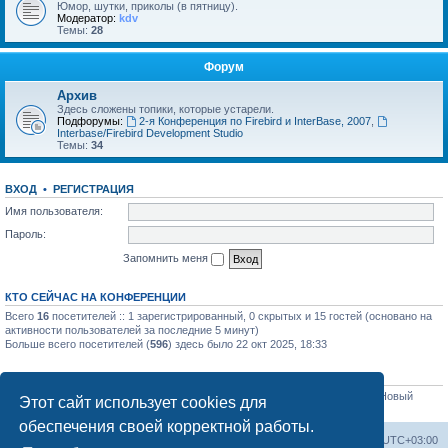
Юмор, шутки, приколы (в пятницу).
Модератор:
kdv
Темы:
28
Форум
Архив
Здесь сложены топики, которые устарели.
Подфорумы:
2-я Конференция по Firebird и InterBase, 2007
,
Interbase/Firebird Development Studio
Темы:
34
ВХОД
•
РЕГИСТРАЦИЯ
Имя пользователя:
Пароль:
Запомнить меня
КТО СЕЙЧАС НА КОНФЕРЕНЦИИ
Всего
16
посетителей :: 1 зарегистрированный, 0 скрытых и 15 гостей (основано на
активности пользователей за последние 5 минут)
Больше всего посетителей (
596
) здесь было 22 окт 2025, 18:33
СТАТИСТИКА
Всего сообщений:
32565
• Всего тем:
4331
• Всего пользователей:
3051
• Новый
Этот сайт использует cookies для
пользователь:
sim84
обеспечения своей корректной работы.
Список форумов
Часовой пояс:
UTC+03:00