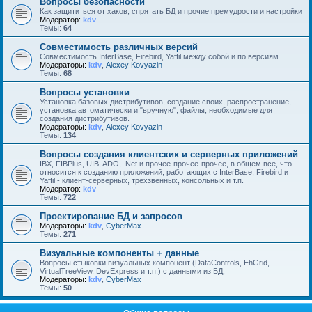
Вопросы безопасности
Как защититься от хаков, спрятать БД и прочие премудрости и настройки
Модератор:
kdv
Темы:
64
Совместимость различных версий
Совместимость InterBase, Firebird, Yaffil между собой и по версиям
Модераторы:
kdv
,
Alexey Kovyazin
Темы:
68
Вопросы установки
Установка базовых дистрибутивов, создание своих, распространение,
установка автоматически и "вручную", файлы, необходимые для
создания дистрибутивов.
Модераторы:
kdv
,
Alexey Kovyazin
Темы:
134
Вопросы создания клиентских и серверных приложений
IBX, FIBPlus, UIB, ADO, .Net и прочее-прочее-прочее, в общем все, что
относится к созданию приложений, работающих с InterBase, Firebird и
Yaffil - клиент-серверных, трехзвенных, консольных и т.п.
Модератор:
kdv
Темы:
722
Проектирование БД и запросов
Модераторы:
kdv
,
CyberMax
Темы:
271
Визуальные компоненты + данные
Вопросы стыковки визуальных компонент (DataControls, EhGrid,
VirtualTreeView, DevExpress и т.п.) с данными из БД.
Модераторы:
kdv
,
CyberMax
Темы:
50