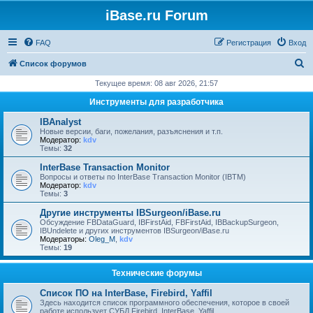
iBase.ru Forum
FAQ
Регистрация
Вход
П
Список форумов
о
Текущее время: 08 авг 2026, 21:57
и
Инструменты для разработчика
с
IBAnalyst
к
Новые версии, баги, пожелания, разъяснения и т.п.
Модератор:
kdv
Темы:
32
InterBase Transaction Monitor
Вопросы и ответы по InterBase Transaction Monitor (IBTM)
Модератор:
kdv
Темы:
3
Другие инструменты IBSurgeon/iBase.ru
Обсуждение FBDataGuard, IBFirstAid, FBFirstAid, IBBackupSurgeon,
IBUndelete и других инструментов IBSurgeon/iBase.ru
Модераторы:
Oleg_M
,
kdv
Темы:
19
Технические форумы
Список ПО на InterBase, Firebird, Yaffil
Здесь находится список программного обеспечения, которое в своей
работе использует СУБД Firebird, InterBase, Yaffil.