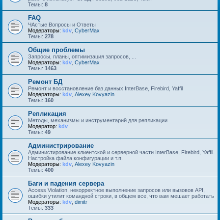
Темы:
8
FAQ
ЧАстые Вопросы и Ответы
Модераторы:
kdv
,
CyberMax
Темы:
278
Общие проблемы
Запросы, планы, оптимизация запросов, ...
Модераторы:
kdv
,
CyberMax
Темы:
1463
Ремонт БД
Ремонт и восстановление баз данных InterBase, Firebird, Yaffil
Модераторы:
kdv
,
Alexey Kovyazin
Темы:
160
Репликация
Методы, механизмы и инструментарий для репликации
Модератор:
kdv
Темы:
49
Администрирование
Администирование клиентской и серверной части InterBase, Firebird, Yaffil.
Настройка файла конфигурации и т.п.
Модераторы:
kdv
,
Alexey Kovyazin
Темы:
400
Баги и падения сервера
Access Violation, некорректное выполнение запросов или вызовов API,
ошибки утилит командной строки, в общем все, что вам мешает работать
Модераторы:
kdv
,
dimitr
Темы:
333