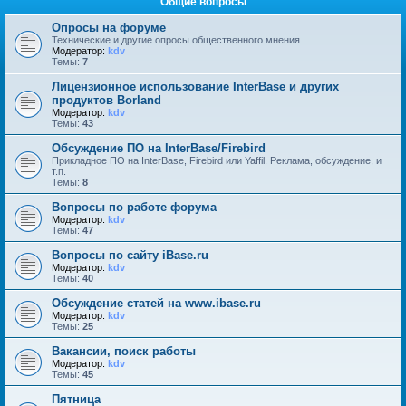
Общие вопросы
Опросы на форуме
Технические и другие опросы общественного мнения
Модератор:
kdv
Темы:
7
Лицензионное использование InterBase и других
продуктов Borland
Модератор:
kdv
Темы:
43
Обсуждение ПО на InterBase/Firebird
Прикладное ПО на InterBase, Firebird или Yaffil. Реклама, обсуждение, и
т.п.
Темы:
8
Вопросы по работе форума
Модератор:
kdv
Темы:
47
Вопросы по сайту iBase.ru
Модератор:
kdv
Темы:
40
Обсуждение статей на www.ibase.ru
Модератор:
kdv
Темы:
25
Вакансии, поиск работы
Модератор:
kdv
Темы:
45
Пятница