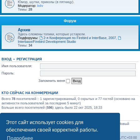
Юмор, шутки, приколы (в пятницу).
Модератор:
kdv
Темы:
28
Форум
Архив
Здесь сложены топики, которые устарели.
Подфорумы:
2-я Конференция по Firebird и InterBase, 2007
,
Interbase/Firebird Development Studio
Темы:
34
ВХОД
•
РЕГИСТРАЦИЯ
Имя пользователя:
Пароль:
Запомнить меня
КТО СЕЙЧАС НА КОНФЕРЕНЦИИ
Всего
78
посетителей :: 1 зарегистрированный, 0 скрытых и 77 гостей (основано на
активности пользователей за последние 5 минут)
Больше всего посетителей (
596
) здесь было 22 окт 2025, 18:33
СТАТИСТИКА
Этот сайт использует cookies для
Всего сообщений:
32565
• Всего тем:
4331
• Всего пользователей:
3051
• Новый
пользователь:
sim84
обеспечения своей корректной работы.
Список форумов
Часовой пояс:
UTC+03:00
Подробнее