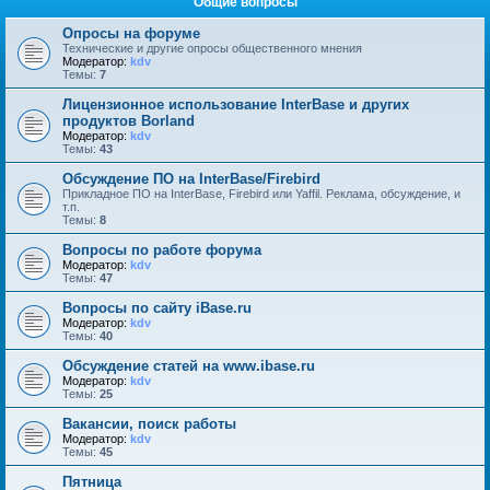
Общие вопросы
Опросы на форуме
Технические и другие опросы общественного мнения
Модератор:
kdv
Темы:
7
Лицензионное использование InterBase и других
продуктов Borland
Модератор:
kdv
Темы:
43
Обсуждение ПО на InterBase/Firebird
Прикладное ПО на InterBase, Firebird или Yaffil. Реклама, обсуждение, и
т.п.
Темы:
8
Вопросы по работе форума
Модератор:
kdv
Темы:
47
Вопросы по сайту iBase.ru
Модератор:
kdv
Темы:
40
Обсуждение статей на www.ibase.ru
Модератор:
kdv
Темы:
25
Вакансии, поиск работы
Модератор:
kdv
Темы:
45
Пятница