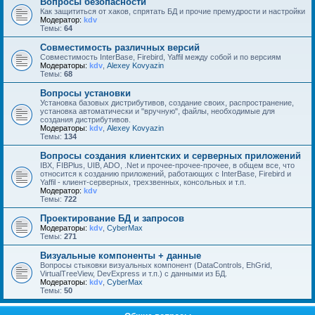
Вопросы безопасности
Как защититься от хаков, спрятать БД и прочие премудрости и настройки
Модератор:
kdv
Темы:
64
Совместимость различных версий
Совместимость InterBase, Firebird, Yaffil между собой и по версиям
Модераторы:
kdv
,
Alexey Kovyazin
Темы:
68
Вопросы установки
Установка базовых дистрибутивов, создание своих, распространение,
установка автоматически и "вручную", файлы, необходимые для
создания дистрибутивов.
Модераторы:
kdv
,
Alexey Kovyazin
Темы:
134
Вопросы создания клиентских и серверных приложений
IBX, FIBPlus, UIB, ADO, .Net и прочее-прочее-прочее, в общем все, что
относится к созданию приложений, работающих с InterBase, Firebird и
Yaffil - клиент-серверных, трехзвенных, консольных и т.п.
Модератор:
kdv
Темы:
722
Проектирование БД и запросов
Модераторы:
kdv
,
CyberMax
Темы:
271
Визуальные компоненты + данные
Вопросы стыковки визуальных компонент (DataControls, EhGrid,
VirtualTreeView, DevExpress и т.п.) с данными из БД.
Модераторы:
kdv
,
CyberMax
Темы:
50