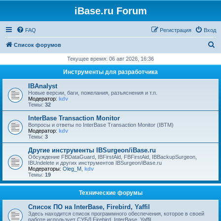
iBase.ru Forum
FAQ
Регистрация
Вход
П
Список форумов
о
Текущее время: 06 авг 2026, 16:36
и
Инструменты для разработчика
с
IBAnalyst
к
Новые версии, баги, пожелания, разъяснения и т.п.
Модератор:
kdv
Темы:
32
InterBase Transaction Monitor
Вопросы и ответы по InterBase Transaction Monitor (IBTM)
Модератор:
kdv
Темы:
3
Другие инструменты IBSurgeon/iBase.ru
Обсуждение FBDataGuard, IBFirstAid, FBFirstAid, IBBackupSurgeon,
IBUndelete и других инструментов IBSurgeon/iBase.ru
Модераторы:
Oleg_M
,
kdv
Темы:
19
Технические форумы
Список ПО на InterBase, Firebird, Yaffil
Здесь находится список программного обеспечения, которое в своей
работе использует СУБД Firebird, InterBase, Yaffil.