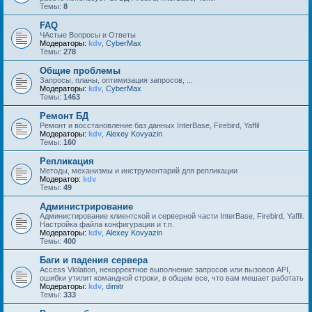
Темы:
8
FAQ
ЧАстые Вопросы и Ответы
Модераторы:
kdv
,
CyberMax
Темы:
278
Общие проблемы
Запросы, планы, оптимизация запросов, ...
Модераторы:
kdv
,
CyberMax
Темы:
1463
Ремонт БД
Ремонт и восстановление баз данных InterBase, Firebird, Yaffil
Модераторы:
kdv
,
Alexey Kovyazin
Темы:
160
Репликация
Методы, механизмы и инструментарий для репликации
Модератор:
kdv
Темы:
49
Администрирование
Администирование клиентской и серверной части InterBase, Firebird, Yaffil.
Настройка файла конфигурации и т.п.
Модераторы:
kdv
,
Alexey Kovyazin
Темы:
400
Баги и падения сервера
Access Violation, некорректное выполнение запросов или вызовов API,
ошибки утилит командной строки, в общем все, что вам мешает работать
Модераторы:
kdv
,
dimitr
Темы:
333