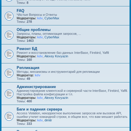
Темы:
8
FAQ
ЧАстые Вопросы и Ответы
Модераторы:
kdv
,
CyberMax
Темы:
278
Общие проблемы
Запросы, планы, оптимизация запросов, ...
Модераторы:
kdv
,
CyberMax
Темы:
1463
Ремонт БД
Ремонт и восстановление баз данных InterBase, Firebird, Yaffil
Модераторы:
kdv
,
Alexey Kovyazin
Темы:
160
Репликация
Методы, механизмы и инструментарий для репликации
Модератор:
kdv
Темы:
49
Администрирование
Администирование клиентской и серверной части InterBase, Firebird, Yaffil.
Настройка файла конфигурации и т.п.
Модераторы:
kdv
,
Alexey Kovyazin
Темы:
400
Баги и падения сервера
Access Violation, некорректное выполнение запросов или вызовов API,
ошибки утилит командной строки, в общем все, что вам мешает работать
Модераторы:
kdv
,
dimitr
Темы:
333