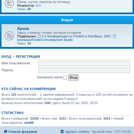
Юмор, шутки, приколы (в пятницу).
Модератор:
kdv
Темы:
28
Форум
Архив
Здесь сложены топики, которые устарели.
Подфорумы:
2-я Конференция по Firebird и InterBase, 2007
,
Interbase/Firebird Development Studio
Темы:
34
ВХОД
•
РЕГИСТРАЦИЯ
Имя пользователя:
Пароль:
Запомнить меня
КТО СЕЙЧАС НА КОНФЕРЕНЦИИ
Всего
110
посетителей :: 1 зарегистрированный, 0 скрытых и 109 гостей (основано на
активности пользователей за последние 5 минут)
Больше всего посетителей (
596
) здесь было 22 окт 2025, 18:33
СТАТИСТИКА
Всего сообщений:
32565
• Всего тем:
4331
• Всего пользователей:
3051
• Новый
пользователь:
sim84
Список форумов
Удалить cookies
Часовой пояс:
UTC+03:00