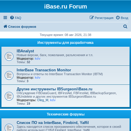
iBase.ru Forum
FAQ
Регистрация
Вход
П
Список форумов
о
Текущее время: 08 авг 2026, 21:38
и
Инструменты для разработчика
с
IBAnalyst
к
Новые версии, баги, пожелания, разъяснения и т.п.
Модератор:
kdv
Темы:
32
InterBase Transaction Monitor
Вопросы и ответы по InterBase Transaction Monitor (IBTM)
Модератор:
kdv
Темы:
3
Другие инструменты IBSurgeon/iBase.ru
Обсуждение FBDataGuard, IBFirstAid, FBFirstAid, IBBackupSurgeon,
IBUndelete и других инструментов IBSurgeon/iBase.ru
Модераторы:
Oleg_M
,
kdv
Темы:
19
Технические форумы
Список ПО на InterBase, Firebird, Yaffil
Здесь находится список программного обеспечения, которое в своей
работе использует СУБД Firebird, InterBase, Yaffil.