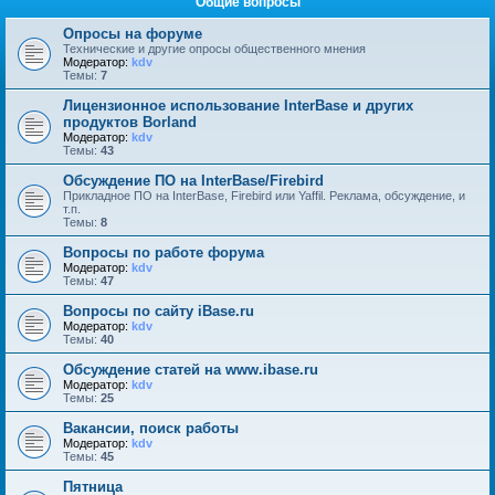
Общие вопросы
Опросы на форуме
Технические и другие опросы общественного мнения
Модератор:
kdv
Темы:
7
Лицензионное использование InterBase и других
продуктов Borland
Модератор:
kdv
Темы:
43
Обсуждение ПО на InterBase/Firebird
Прикладное ПО на InterBase, Firebird или Yaffil. Реклама, обсуждение, и
т.п.
Темы:
8
Вопросы по работе форума
Модератор:
kdv
Темы:
47
Вопросы по сайту iBase.ru
Модератор:
kdv
Темы:
40
Обсуждение статей на www.ibase.ru
Модератор:
kdv
Темы:
25
Вакансии, поиск работы
Модератор:
kdv
Темы:
45
Пятница