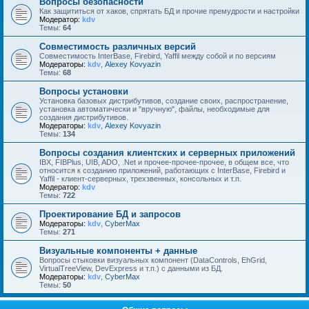
Вопросы безопасности
Как защититься от хаков, спрятать БД и прочие премудрости и настройки
Модератор:
kdv
Темы:
64
Совместимость различных версий
Совместимость InterBase, Firebird, Yaffil между собой и по версиям
Модераторы:
kdv
,
Alexey Kovyazin
Темы:
68
Вопросы установки
Установка базовых дистрибутивов, создание своих, распространение,
установка автоматически и "вручную", файлы, необходимые для
создания дистрибутивов.
Модераторы:
kdv
,
Alexey Kovyazin
Темы:
134
Вопросы создания клиентских и серверных приложений
IBX, FIBPlus, UIB, ADO, .Net и прочее-прочее-прочее, в общем все, что
относится к созданию приложений, работающих с InterBase, Firebird и
Yaffil - клиент-серверных, трехзвенных, консольных и т.п.
Модератор:
kdv
Темы:
722
Проектирование БД и запросов
Модераторы:
kdv
,
CyberMax
Темы:
271
Визуальные компоненты + данные
Вопросы стыковки визуальных компонент (DataControls, EhGrid,
VirtualTreeView, DevExpress и т.п.) с данными из БД.
Модераторы:
kdv
,
CyberMax
Темы:
50