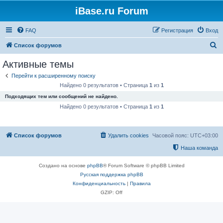
iBase.ru Forum
FAQ
Регистрация
Вход
П
Список форумов
о
Активные темы
и
Перейти к расширенному поиску
с
Найдено 0 результатов • Страница
1
из
1
к
Подходящих тем или сообщений не найдено.
Найдено 0 результатов • Страница
1
из
1
Список форумов
Удалить cookies
Часовой пояс:
UTC+03:00
Наша команда
Создано на основе
phpBB
® Forum Software © phpBB Limited
Русская поддержка phpBB
Конфиденциальность
|
Правила
GZIP: Off