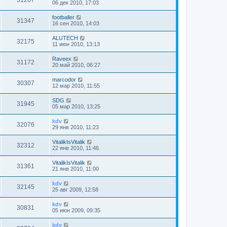
31207
06 дек 2010, 17:03
footballer
31347
16 сен 2010, 14:03
ALUTECH
32175
11 июн 2010, 13:13
Raveex
31172
20 май 2010, 06:27
marcodor
30307
12 мар 2010, 11:55
SDG
31945
05 мар 2010, 13:25
kdv
32076
29 янв 2010, 11:23
VitalikIsVitalik
32312
22 янв 2010, 11:46
VitalikIsVitalik
31361
21 янв 2010, 11:00
kdv
32145
25 авг 2009, 12:58
kdv
30831
05 июн 2009, 09:35
kdv