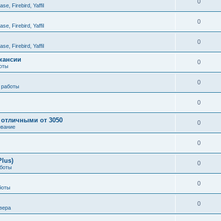
0
e, Firebird, Yaffil
0
e, Firebird, Yaffil
0
e, Firebird, Yaffil
кансии
0
боты
0
 работы
0
и отличными от 3050
0
ование
0
Plus)
0
аботы
0
боты
0
вера