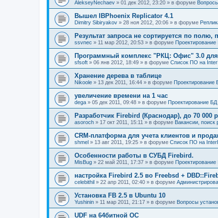
AlekseyNechaev
» 01 дек 2012, 23:20 » в форуме
Вопросы
Вышел IBPhoenix Replicator 4.1
Dimitry Sibiryakov
» 28 ноя 2012, 20:06 » в форуме
Реплик
Результат запроса не сортируется по полю, 
ssvnec
» 11 мар 2012, 20:53 » в форуме
Проектирование 
Программный комплекс "РКЦ: Офис" 3.0 дл
sfsoft
» 06 янв 2012, 18:49 » в форуме
Список ПО на InterBa
Хранение дерева в таблице
Nikoole
» 13 дек 2011, 16:44 » в форуме
Проектирование 
увеличение времени на 1 час
dega
» 05 дек 2011, 09:48 » в форуме
Проектирование БД 
Разработчик Firebird (Краснодар), до 70 000 
asoroch
» 17 окт 2011, 15:11 » в форуме
Вакансии, поиск
CRM-платформа для учета клиентов и прода
shmel
» 13 авг 2011, 19:25 » в форуме
Список ПО на InterBa
Особенности работы в СУБД Firebird.
MisBug
» 22 май 2011, 17:37 » в форуме
Проектирование 
настройка Firebird 2.5 во Freebsd + DBD::Fire
celebithil
» 22 апр 2011, 02:40 » в форуме
Администриров
Установка FB 2.5 в Ubuntu 10
Yushinin
» 11 мар 2011, 21:17 » в форуме
Вопросы устано
UDF на 64битной ОС