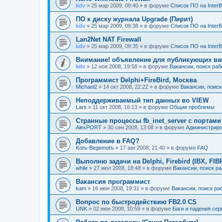
kdv
» 25 мар 2009, 09:40 » в форуме
Список ПО на InterBas
ПО к диску журнала Upgrade (Пирит)
kdv
» 25 мар 2009, 09:38 » в форуме
Список ПО на InterBas
Lan2Net NAT Firewall
kdv
» 25 мар 2009, 09:35 » в форуме
Список ПО на InterBas
Внимание! объявление для публикующих ва
kdv
» 12 ноя 2008, 19:58 » в форуме
Вакансии, поиск ра
Программист Delphi+FireBird, Москва
Michael2
» 14 окт 2008, 22:22 » в форуме
Вакансии, поиск
Неподдерживаемый тип данных во VIEW
Lars
» 11 окт 2008, 16:13 » в форуме
Общие проблемы
Странные процессы fb_inet_server с портам
AlexPORT
» 30 сен 2008, 13:08 » в форуме
Администрир
Добавление в FAQ?
Kotъ-Begemotъ
» 17 авг 2008, 21:40 » в форуме
FAQ
Выполню задачи на Delphi, Firebird (IBX, FIB
while
» 27 июл 2008, 18:48 » в форуме
Вакансии, поиск р
Вакансия программист
kam
» 16 июн 2008, 19:31 » в форуме
Вакансии, поиск ра
Вопрос по быстродействию FB2.0 CS
UNK
» 02 июн 2008, 10:59 » в форуме
Баги и падения сер