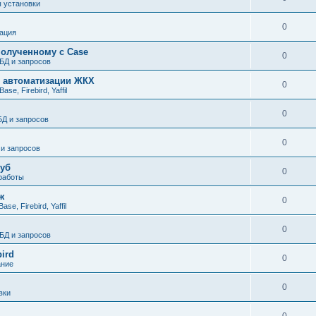
 установки
0
ация
полученному с Case
0
БД и запросов
я автоматизации ЖКХ
0
se, Firebird, Yaffil
0
БД и запросов
0
и запросов
руб
0
 работы
ж
0
se, Firebird, Yaffil
0
БД и запросов
bird
0
ание
0
вки