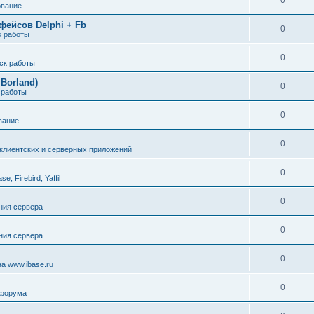
0
ование
фейсов Delphi + Fb
0
к работы
0
ск работы
Borland)
0
 работы
0
вание
0
клиентских и серверных приложений
0
, Firebird, Yaffil
0
ния сервера
0
ния сервера
0
а www.ibase.ru
0
 форума