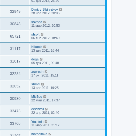
01 дек 2012, 23:20
Dimitry Sibiryakov
32949
28 ноя 2012, 20:06
ssvnec
30848
11 мар 2012, 20:53
sfsoft
65721
06 янв 2012, 18:49
Nikoole
31117
13 дек 2011, 16:44
dega
31017
05 дек 2011, 09:48
asoroch
32284
17 окт 2011, 15:11
shmel
32052
13 авг 2011, 19:25
MisBug
30930
22 май 2011, 17:37
celebithil
33473
22 апр 2011, 02:40
Yushinin
33705
11 мар 2011, 21:17
nevadimka