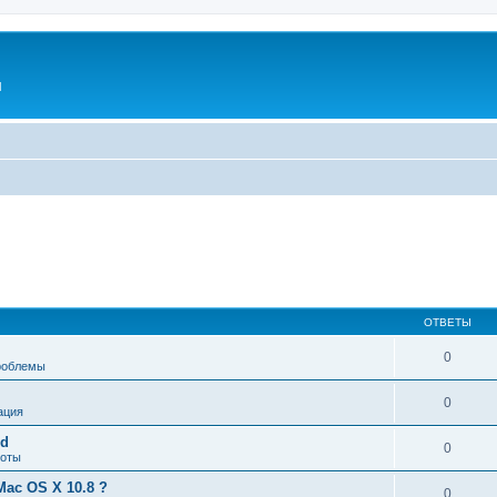
l
ОТВЕТЫ
0
роблемы
0
ация
rd
0
боты
Mac OS X 10.8 ?
0