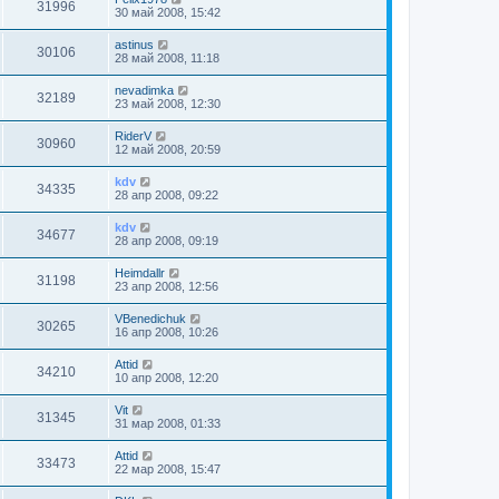
31996
30 май 2008, 15:42
astinus
30106
28 май 2008, 11:18
nevadimka
32189
23 май 2008, 12:30
RiderV
30960
12 май 2008, 20:59
kdv
34335
28 апр 2008, 09:22
kdv
34677
28 апр 2008, 09:19
Heimdallr
31198
23 апр 2008, 12:56
VBenedichuk
30265
16 апр 2008, 10:26
Attid
34210
10 апр 2008, 12:20
Vit
31345
31 мар 2008, 01:33
Attid
33473
22 мар 2008, 15:47