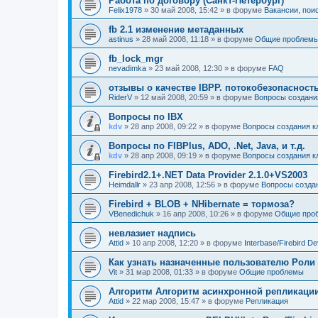
Работа по договору (Санкт-Петербург)
Felix1978
» 30 май 2008, 15:42 » в форуме
Вакансии, пои
fb 2.1 изменение метаданных
astinus
» 28 май 2008, 11:18 » в форуме
Общие проблем
fb_lock_mgr
nevadimka
» 23 май 2008, 12:30 » в форуме
FAQ
отзывы о качестве IBPP. потокобезопасность
RiderV
» 12 май 2008, 20:59 » в форуме
Вопросы создани
Вопросы по IBX
kdv
» 28 апр 2008, 09:22 » в форуме
Вопросы создания к
Вопросы по FIBPlus, ADO, .Net, Java, и т.д.
kdv
» 28 апр 2008, 09:19 » в форуме
Вопросы создания к
Firebird2.1+.NET Data Provider 2.1.0+VS2003
Heimdallr
» 23 апр 2008, 12:56 » в форуме
Вопросы созда
Firebird + BLOB + NHibernate = тормоза?
VBenedichuk
» 16 апр 2008, 10:26 » в форуме
Общие про
невлазиет надпись
Attid
» 10 апр 2008, 12:20 » в форуме
Interbase/Firebird D
Как узнать назначенные пользователю Роли
Vit
» 31 мар 2008, 01:33 » в форуме
Общие проблемы
Алгоритм Алгоритм асинхронной репликаци
Attid
» 22 мар 2008, 15:47 » в форуме
Репликация