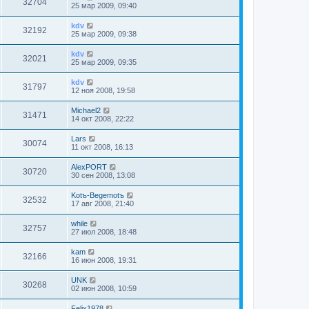
32704
25 мар 2009, 09:40
kdv
32192
25 мар 2009, 09:38
kdv
32021
25 мар 2009, 09:35
kdv
31797
12 ноя 2008, 19:58
Michael2
31471
14 окт 2008, 22:22
Lars
30074
11 окт 2008, 16:13
AlexPORT
30720
30 сен 2008, 13:08
Kotъ-Begemotъ
32532
17 авг 2008, 21:40
while
32757
27 июл 2008, 18:48
kam
32166
16 июн 2008, 19:31
UNK
30268
02 июн 2008, 10:59
Felix1978