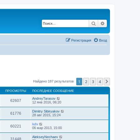
Поиск
Расширенный по
Регистрация
Вход
1
2
3
4
След.
Найдено 187 результатов
ПРОСМОТРЫ
ПОСЛЕДНЕЕ СООБЩЕНИЕ
AndreyTarasov
62607
12 янв 2016, 06:20
Dimitry Sibiryakov
61776
28 авг 2015, 15:24
kdv
60221
06 мар 2013, 15:00
AlekseyNechaev
31448