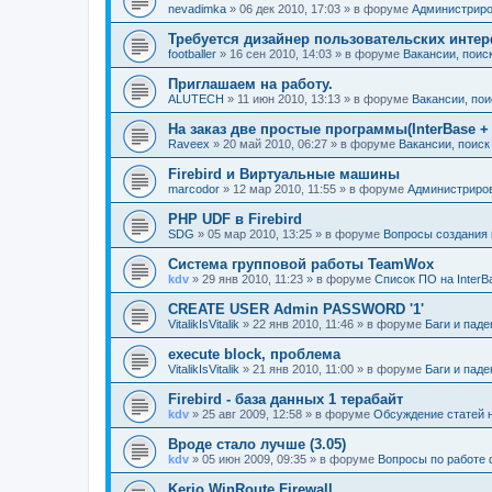
nevadimka
» 06 дек 2010, 17:03 » в форуме
Администрир
Требуется дизайнер пользовательских интер
footballer
» 16 сен 2010, 14:03 » в форуме
Вакансии, поис
Приглашаем на работу.
ALUTECH
» 11 июн 2010, 13:13 » в форуме
Вакансии, пои
На заказ две простые программы(InterBase + 
Raveex
» 20 май 2010, 06:27 » в форуме
Вакансии, поиск
Firebird и Виртуальные машины
marcodor
» 12 мар 2010, 11:55 » в форуме
Администриро
PHP UDF в Firebird
SDG
» 05 мар 2010, 13:25 » в форуме
Вопросы создания 
Cистема групповой работы TeamWox
kdv
» 29 янв 2010, 11:23 » в форуме
Список ПО на InterBase
CREATE USER Admin PASSWORD '1'
VitalikIsVitalik
» 22 янв 2010, 11:46 » в форуме
Баги и паде
execute block, проблема
VitalikIsVitalik
» 21 янв 2010, 11:00 » в форуме
Баги и паде
Firebird - база данных 1 терабайт
kdv
» 25 авг 2009, 12:58 » в форуме
Обсуждение статей н
Вроде стало лучше (3.05)
kdv
» 05 июн 2009, 09:35 » в форуме
Вопросы по работе
Kerio WinRoute Firewall