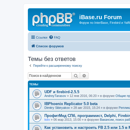
iBase.ru Forum
Форум по InterBase, Firebird и Yaffi
Ссылки
FAQ
Список форумов
Темы без ответов
Перейти к расширенному поиску
Поиск
Расширенный поиск
ТЕМЫ
UDF и firebird-2.5.5
AndreyTarasov
» 12 янв 2016, 06:20 » в форуме
Общие п
IBPhoenix Replicator 5.0 beta
Dimitry Sibiryakov
» 28 авг 2015, 15:24 » в форуме
Реплик
ПрофитМед СПб, программист, Delphi, Firebi
kdv
» 06 мар 2013, 15:00 » в форуме
Вакансии, поиск ра
Как установить и настроить FB 2.5 или 1.5 в 