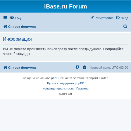
iBase.ru Forum
FAQ
Регистрация
Вход
П
Список форумов
о
Информация
и
с
Вы не можете произвести поиск сразу после предыдущего. Попробуйте
через 2 секунды.
к
Список форумов
Часовой пояс:
UTC+03:00
Создано на основе
phpBB
® Forum Software © phpBB Limited
Русская поддержка phpBB
Конфиденциальность
|
Правила
GZIP: Off