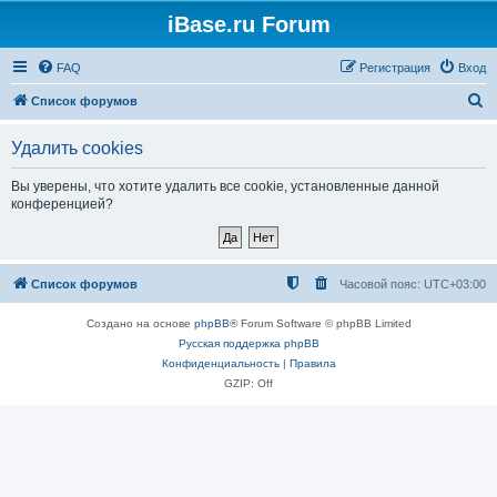
iBase.ru Forum
FAQ
Регистрация
Вход
П
Список форумов
о
Удалить cookies
и
с
Вы уверены, что хотите удалить все cookie, установленные данной
конференцией?
к
Список форумов
Часовой пояс:
UTC+03:00
Создано на основе
phpBB
® Forum Software © phpBB Limited
Русская поддержка phpBB
Конфиденциальность
|
Правила
GZIP: Off