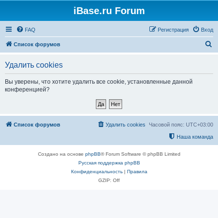
iBase.ru Forum
FAQ
Регистрация
Вход
П
Список форумов
о
Удалить cookies
и
с
Вы уверены, что хотите удалить все cookie, установленные данной
конференцией?
к
Список форумов
Удалить cookies
Часовой пояс:
UTC+03:00
Наша команда
Создано на основе
phpBB
® Forum Software © phpBB Limited
Русская поддержка phpBB
Конфиденциальность
|
Правила
GZIP: Off