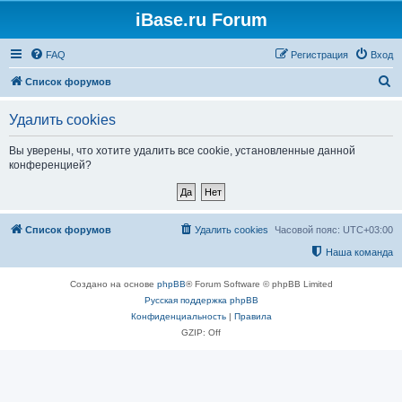
iBase.ru Forum
FAQ
Регистрация
Вход
П
Список форумов
о
Удалить cookies
и
с
Вы уверены, что хотите удалить все cookie, установленные данной
конференцией?
к
Список форумов
Удалить cookies
Часовой пояс:
UTC+03:00
Наша команда
Создано на основе
phpBB
® Forum Software © phpBB Limited
Русская поддержка phpBB
Конфиденциальность
|
Правила
GZIP: Off