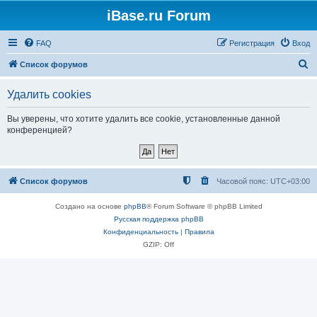
iBase.ru Forum
FAQ
Регистрация
Вход
П
Список форумов
о
Удалить cookies
и
с
Вы уверены, что хотите удалить все cookie, установленные данной
конференцией?
к
Список форумов
Часовой пояс:
UTC+03:00
Создано на основе
phpBB
® Forum Software © phpBB Limited
Русская поддержка phpBB
Конфиденциальность
|
Правила
GZIP: Off