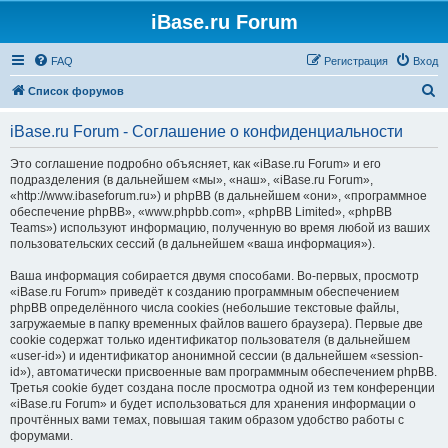
iBase.ru Forum
FAQ
Регистрация
Вход
П
Список форумов
о
iBase.ru Forum - Соглашение о конфиденциальности
и
с
Это соглашение подробно объясняет, как «iBase.ru Forum» и его
подразделения (в дальнейшем «мы», «наш», «iBase.ru Forum»,
к
«http://www.ibaseforum.ru») и phpBB (в дальнейшем «они», «программное
обеспечение phpBB», «www.phpbb.com», «phpBB Limited», «phpBB
Teams») используют информацию, полученную во время любой из ваших
пользовательских сессий (в дальнейшем «ваша информация»).
Ваша информация собирается двумя способами. Во-первых, просмотр
«iBase.ru Forum» приведёт к созданию программным обеспечением
phpBB определённого числа cookies (небольшие текстовые файлы,
загружаемые в папку временных файлов вашего браузера). Первые две
cookie содержат только идентификатор пользователя (в дальнейшем
«user-id») и идентификатор анонимной сессии (в дальнейшем «session-
id»), автоматически присвоенные вам программным обеспечением phpBB.
Третья cookie будет создана после просмотра одной из тем конференции
«iBase.ru Forum» и будет использоваться для хранения информации о
прочтённых вами темах, повышая таким образом удобство работы с
форумами.