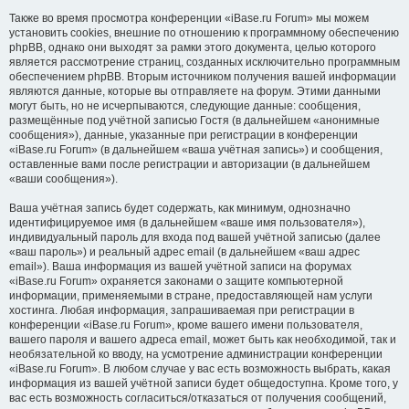
Также во время просмотра конференции «iBase.ru Forum» мы можем
установить cookies, внешние по отношению к программному обеспечению
phpBB, однако они выходят за рамки этого документа, целью которого
является рассмотрение страниц, созданных исключительно программным
обеспечением phpBB. Вторым источником получения вашей информации
являются данные, которые вы отправляете на форум. Этими данными
могут быть, но не исчерпываются, следующие данные: сообщения,
размещённые под учётной записью Гостя (в дальнейшем «анонимные
сообщения»), данные, указанные при регистрации в конференции
«iBase.ru Forum» (в дальнейшем «ваша учётная запись») и сообщения,
оставленные вами после регистрации и авторизации (в дальнейшем
«ваши сообщения»).
Ваша учётная запись будет содержать, как минимум, однозначно
идентифицируемое имя (в дальнейшем «ваше имя пользователя»),
индивидуальный пароль для входа под вашей учётной записью (далее
«ваш пароль») и реальный адрес email (в дальнейшем «ваш адрес
email»). Ваша информация из вашей учётной записи на форумах
«iBase.ru Forum» охраняется законами о защите компьютерной
информации, применяемыми в стране, предоставляющей нам услуги
хостинга. Любая информация, запрашиваемая при регистрации в
конференции «iBase.ru Forum», кроме вашего имени пользователя,
вашего пароля и вашего адреса email, может быть как необходимой, так и
необязательной ко вводу, на усмотрение администрации конференции
«iBase.ru Forum». В любом случае у вас есть возможность выбрать, какая
информация из вашей учётной записи будет общедоступна. Кроме того, у
вас есть возможность согласиться/отказаться от получения сообщений,