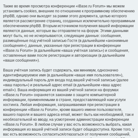
Также во время просмотра конференции «iBase.ru Forum» мы можем
установить cookies, внешние по отношению к программному обеспечению
phpBB, однако они выходят за рамки этого документа, целью которого
является рассмотрение страниц, созданных исключительно программным
обеспечением phpBB. Вторым источником получения вашей информации
являются данные, которые вы отправляете на форум. Этими данными
могут быть, но не исчерпываются, следующие данные: сообщения,
размещённые под учётной записью Гостя (в дальнейшем «анонимные
сообщения»), данные, указанные при регистрации в конференции
«iBase.ru Forum» (в дальнейшем «ваша учётная запись») и сообщения,
оставленные вами после регистрации и авторизации (в дальнейшем
«ваши сообщения»).
Ваша учётная запись будет содержать, как минимум, однозначно
идентифицируемое имя (в дальнейшем «ваше имя пользователя»),
индивидуальный пароль для входа под вашей учётной записью (далее
«ваш пароль») и реальный адрес email (в дальнейшем «ваш адрес
email»). Ваша информация из вашей учётной записи на форумах
«iBase.ru Forum» охраняется законами о защите компьютерной
информации, применяемыми в стране, предоставляющей нам услуги
хостинга. Любая информация, запрашиваемая при регистрации в
конференции «iBase.ru Forum», кроме вашего имени пользователя,
вашего пароля и вашего адреса email, может быть как необходимой, так и
необязательной ко вводу, на усмотрение администрации конференции
«iBase.ru Forum». В любом случае у вас есть возможность выбрать, какая
информация из вашей учётной записи будет общедоступна. Кроме того, у
вас есть возможность согласиться/отказаться от получения сообщений,