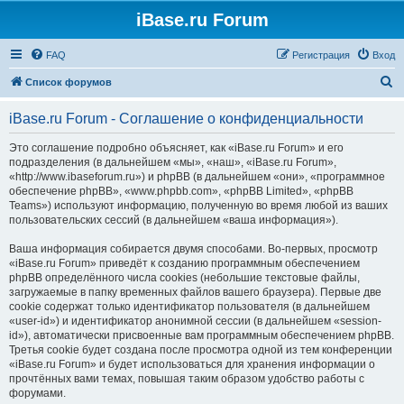
iBase.ru Forum
FAQ
Регистрация
Вход
П
Список форумов
о
iBase.ru Forum - Соглашение о конфиденциальности
и
с
Это соглашение подробно объясняет, как «iBase.ru Forum» и его
подразделения (в дальнейшем «мы», «наш», «iBase.ru Forum»,
к
«http://www.ibaseforum.ru») и phpBB (в дальнейшем «они», «программное
обеспечение phpBB», «www.phpbb.com», «phpBB Limited», «phpBB
Teams») используют информацию, полученную во время любой из ваших
пользовательских сессий (в дальнейшем «ваша информация»).
Ваша информация собирается двумя способами. Во-первых, просмотр
«iBase.ru Forum» приведёт к созданию программным обеспечением
phpBB определённого числа cookies (небольшие текстовые файлы,
загружаемые в папку временных файлов вашего браузера). Первые две
cookie содержат только идентификатор пользователя (в дальнейшем
«user-id») и идентификатор анонимной сессии (в дальнейшем «session-
id»), автоматически присвоенные вам программным обеспечением phpBB.
Третья cookie будет создана после просмотра одной из тем конференции
«iBase.ru Forum» и будет использоваться для хранения информации о
прочтённых вами темах, повышая таким образом удобство работы с
форумами.