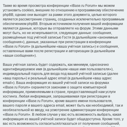
Также во время просмотра конференции «iBase.ru Forum» мы можем
установить cookies, внешние по отношению к программному обеспечению
phpBB, однако они выходят за рамки этого документа, целью которого
является рассмотрение страниц, созданных исключительно программным
обеспечением phpBB. Вторым источником получения вашей информации
являются данные, которые вы отправляете на форум. Этими данными
могут быть, но не исчерпываются, следующие данные: сообщения,
размещённые под учётной записью Гостя (в дальнейшем «анонимные
сообщения»), данные, указанные при регистрации в конференции
«iBase.ru Forum» (в дальнейшем «ваша учётная запись») и сообщения,
оставленные вами после регистрации и авторизации (в дальнейшем
«ваши сообщения»).
Ваша учётная запись будет содержать, как минимум, однозначно
идентифицируемое имя (в дальнейшем «ваше имя пользователя»),
индивидуальный пароль для входа под вашей учётной записью (далее
«ваш пароль») и реальный адрес email (в дальнейшем «ваш адрес
email»). Ваша информация из вашей учётной записи на форумах
«iBase.ru Forum» охраняется законами о защите компьютерной
информации, применяемыми в стране, предоставляющей нам услуги
хостинга. Любая информация, запрашиваемая при регистрации в
конференции «iBase.ru Forum», кроме вашего имени пользователя,
вашего пароля и вашего адреса email, может быть как необходимой, так и
необязательной ко вводу, на усмотрение администрации конференции
«iBase.ru Forum». В любом случае у вас есть возможность выбрать, какая
информация из вашей учётной записи будет общедоступна. Кроме того, у
вас есть возможность согласиться/отказаться от получения сообщений,