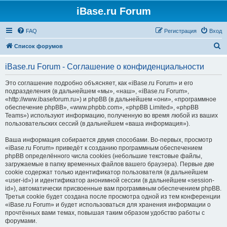
iBase.ru Forum
FAQ
Регистрация
Вход
П
Список форумов
о
iBase.ru Forum - Соглашение о конфиденциальности
и
с
Это соглашение подробно объясняет, как «iBase.ru Forum» и его
подразделения (в дальнейшем «мы», «наш», «iBase.ru Forum»,
к
«http://www.ibaseforum.ru») и phpBB (в дальнейшем «они», «программное
обеспечение phpBB», «www.phpbb.com», «phpBB Limited», «phpBB
Teams») используют информацию, полученную во время любой из ваших
пользовательских сессий (в дальнейшем «ваша информация»).
Ваша информация собирается двумя способами. Во-первых, просмотр
«iBase.ru Forum» приведёт к созданию программным обеспечением
phpBB определённого числа cookies (небольшие текстовые файлы,
загружаемые в папку временных файлов вашего браузера). Первые две
cookie содержат только идентификатор пользователя (в дальнейшем
«user-id») и идентификатор анонимной сессии (в дальнейшем «session-
id»), автоматически присвоенные вам программным обеспечением phpBB.
Третья cookie будет создана после просмотра одной из тем конференции
«iBase.ru Forum» и будет использоваться для хранения информации о
прочтённых вами темах, повышая таким образом удобство работы с
форумами.