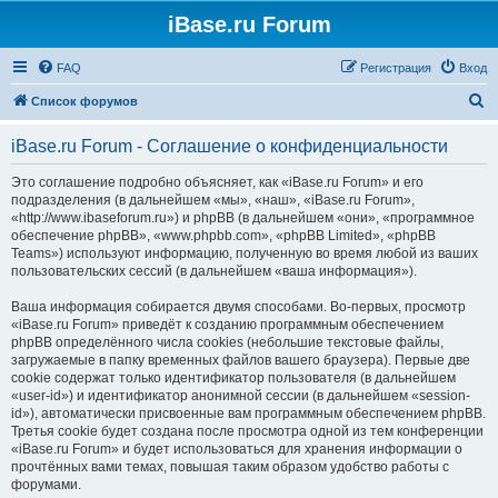
iBase.ru Forum
FAQ
Регистрация
Вход
П
Список форумов
о
iBase.ru Forum - Соглашение о конфиденциальности
и
с
Это соглашение подробно объясняет, как «iBase.ru Forum» и его
подразделения (в дальнейшем «мы», «наш», «iBase.ru Forum»,
к
«http://www.ibaseforum.ru») и phpBB (в дальнейшем «они», «программное
обеспечение phpBB», «www.phpbb.com», «phpBB Limited», «phpBB
Teams») используют информацию, полученную во время любой из ваших
пользовательских сессий (в дальнейшем «ваша информация»).
Ваша информация собирается двумя способами. Во-первых, просмотр
«iBase.ru Forum» приведёт к созданию программным обеспечением
phpBB определённого числа cookies (небольшие текстовые файлы,
загружаемые в папку временных файлов вашего браузера). Первые две
cookie содержат только идентификатор пользователя (в дальнейшем
«user-id») и идентификатор анонимной сессии (в дальнейшем «session-
id»), автоматически присвоенные вам программным обеспечением phpBB.
Третья cookie будет создана после просмотра одной из тем конференции
«iBase.ru Forum» и будет использоваться для хранения информации о
прочтённых вами темах, повышая таким образом удобство работы с
форумами.