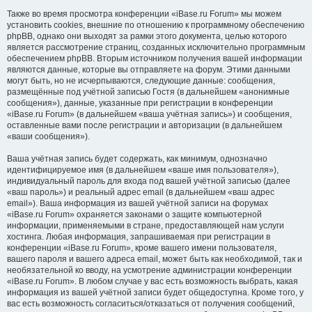
Также во время просмотра конференции «iBase.ru Forum» мы можем
установить cookies, внешние по отношению к программному обеспечению
phpBB, однако они выходят за рамки этого документа, целью которого
является рассмотрение страниц, созданных исключительно программным
обеспечением phpBB. Вторым источником получения вашей информации
являются данные, которые вы отправляете на форум. Этими данными
могут быть, но не исчерпываются, следующие данные: сообщения,
размещённые под учётной записью Гостя (в дальнейшем «анонимные
сообщения»), данные, указанные при регистрации в конференции
«iBase.ru Forum» (в дальнейшем «ваша учётная запись») и сообщения,
оставленные вами после регистрации и авторизации (в дальнейшем
«ваши сообщения»).
Ваша учётная запись будет содержать, как минимум, однозначно
идентифицируемое имя (в дальнейшем «ваше имя пользователя»),
индивидуальный пароль для входа под вашей учётной записью (далее
«ваш пароль») и реальный адрес email (в дальнейшем «ваш адрес
email»). Ваша информация из вашей учётной записи на форумах
«iBase.ru Forum» охраняется законами о защите компьютерной
информации, применяемыми в стране, предоставляющей нам услуги
хостинга. Любая информация, запрашиваемая при регистрации в
конференции «iBase.ru Forum», кроме вашего имени пользователя,
вашего пароля и вашего адреса email, может быть как необходимой, так и
необязательной ко вводу, на усмотрение администрации конференции
«iBase.ru Forum». В любом случае у вас есть возможность выбрать, какая
информация из вашей учётной записи будет общедоступна. Кроме того, у
вас есть возможность согласиться/отказаться от получения сообщений,