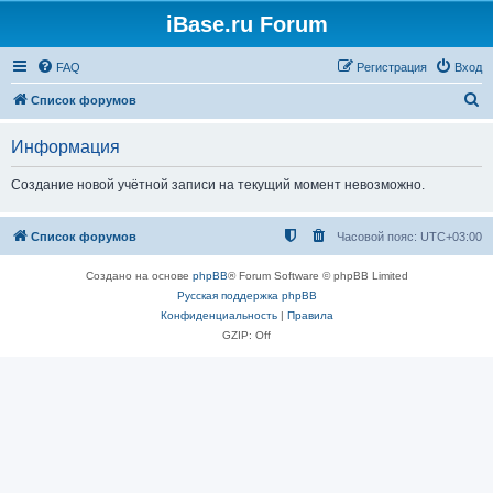
iBase.ru Forum
FAQ
Регистрация
Вход
П
Список форумов
о
Информация
и
с
Создание новой учётной записи на текущий момент невозможно.
к
Список форумов
Часовой пояс:
UTC+03:00
Создано на основе
phpBB
® Forum Software © phpBB Limited
Русская поддержка phpBB
Конфиденциальность
|
Правила
GZIP: Off