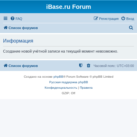
iBase.ru Forum
FAQ
Регистрация
Вход
П
Список форумов
о
Информация
и
с
Создание новой учётной записи на текущий момент невозможно.
к
Список форумов
Часовой пояс:
UTC+03:00
Создано на основе
phpBB
® Forum Software © phpBB Limited
Русская поддержка phpBB
Конфиденциальность
|
Правила
GZIP: Off