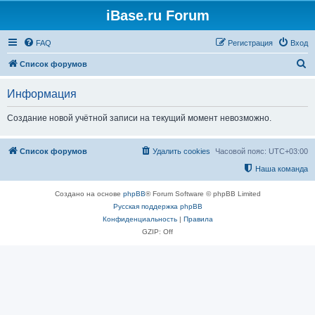
iBase.ru Forum
FAQ
Регистрация
Вход
П
Список форумов
о
Информация
и
с
Создание новой учётной записи на текущий момент невозможно.
к
Список форумов
Удалить cookies
Часовой пояс:
UTC+03:00
Наша команда
Создано на основе
phpBB
® Forum Software © phpBB Limited
Русская поддержка phpBB
Конфиденциальность
|
Правила
GZIP: Off