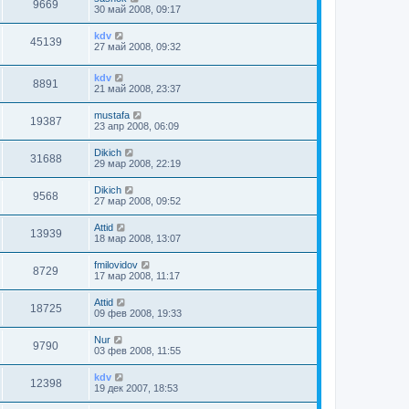
9669
30 май 2008, 09:17
kdv
45139
27 май 2008, 09:32
kdv
8891
21 май 2008, 23:37
mustafa
19387
23 апр 2008, 06:09
Dikich
31688
29 мар 2008, 22:19
Dikich
9568
27 мар 2008, 09:52
Attid
13939
18 мар 2008, 13:07
fmilovidov
8729
17 мар 2008, 11:17
Attid
18725
09 фев 2008, 19:33
Nur
9790
03 фев 2008, 11:55
kdv
12398
19 дек 2007, 18:53