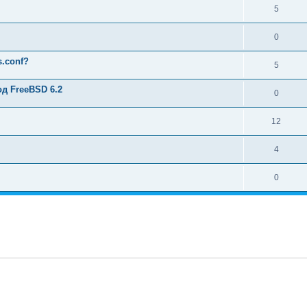
5
0
s.conf?
5
од FreeBSD 6.2
0
12
4
0