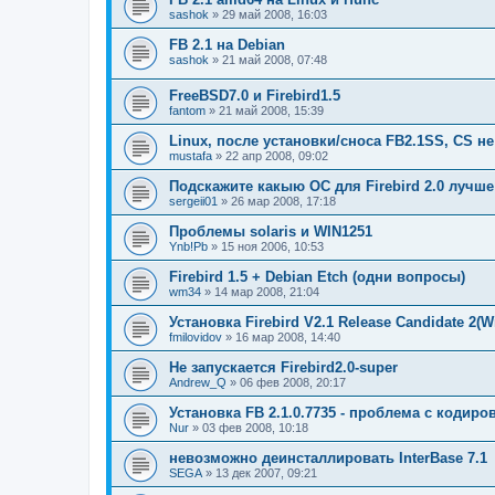
sashok
» 29 май 2008, 16:03
FB 2.1 на Debian
sashok
» 21 май 2008, 07:48
FreeBSD7.0 и Firebird1.5
fantom
» 21 май 2008, 15:39
Linux, после установки/сноса FB2.1SS, CS не
mustafa
» 22 апр 2008, 09:02
Подскажите какыю ОС для Firebird 2.0 лучш
sergeii01
» 26 мар 2008, 17:18
Проблемы solaris и WIN1251
Ynb!Pb
» 15 ноя 2006, 10:53
Firebird 1.5 + Debian Etch (одни вопросы)
wm34
» 14 мар 2008, 21:04
Установка Firebird V2.1 Release Candidate 2(Wi
fmilovidov
» 16 мар 2008, 14:40
Не запускается Firebird2.0-super
Andrew_Q
» 06 фев 2008, 20:17
Установка FB 2.1.0.7735 - проблема с кодир
Nur
» 03 фев 2008, 10:18
невозможно деинсталлировать InterBase 7.1
SEGA
» 13 дек 2007, 09:21