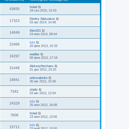
hvlad
43655
18 сен 2015, 15:43
Dimitry Sibiryakov
17323
03 авг 2014, 14:48
Klon321
14049
24 июн 2014, 08:44
kdv
22466
25 фев 2013, 15:33
wadlax
16297
08 фев 2013, 17:18
AlekseyNechaev
31448
01 дек 2012, 23:20
unkovalenko
16841
30 авг 2012, 15:36
shidiv
7342
03 авг 2012, 12:54
kdv
24329
25 июл 2012, 18:08
hvlad
7608
23 июл 2012, 13:56
kdv
15711
22 май 2012, 10:50