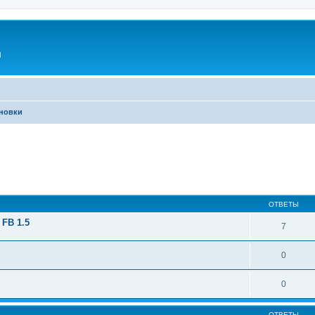
l
новки
ширенный поиск
ОТВЕТЫ
 FB 1.5
7
0
0
ОТВЕТЫ