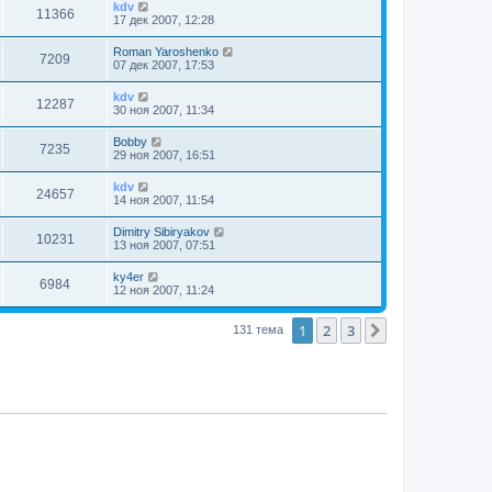
kdv
11366
17 дек 2007, 12:28
Roman Yaroshenko
7209
07 дек 2007, 17:53
kdv
12287
30 ноя 2007, 11:34
Bobby
7235
29 ноя 2007, 16:51
kdv
24657
14 ноя 2007, 11:54
Dimitry Sibiryakov
10231
13 ноя 2007, 07:51
ky4er
6984
12 ноя 2007, 11:24
1
2
3
След.
131 тема