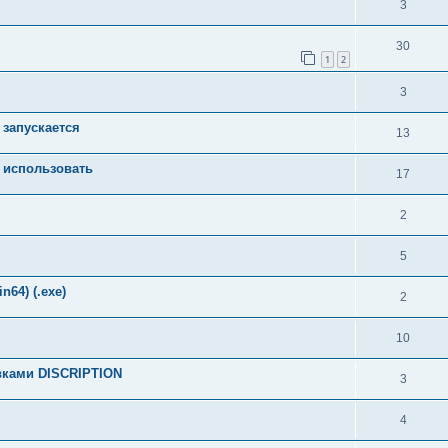
3
30
1
2
3
 запускается
13
е использовать
17
2
5
n64) (.exe)
2
10
овками DISCRIPTION
3
4