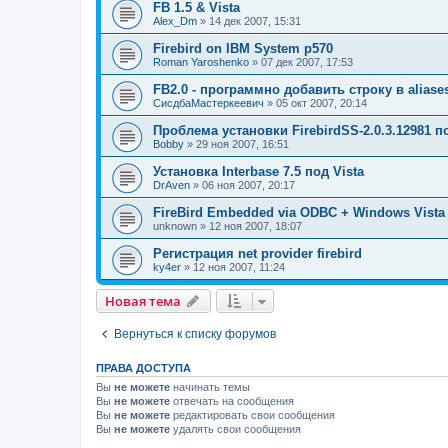
FB 1.5 & Vista
Alex_Dm
» 14 дек 2007, 15:31
Firebird on IBM System p570
Roman Yaroshenko
» 07 дек 2007, 17:53
FB2.0 - программно добавить строку в aliase
СисдбаМастеркеевич
» 05 окт 2007, 20:14
Проблема установки FirebirdSS-2.0.3.12981 п
Bobby
» 29 ноя 2007, 16:51
Установка Interbase 7.5 под Vista
DrAven
» 06 ноя 2007, 20:17
FireBird Embedded via ODBC + Windows Vista
unknown
» 12 ноя 2007, 18:07
Регистрация net provider firebird
ky4er
» 12 ноя 2007, 11:24
Новая тема
Вернуться к списку форумов
ПРАВА ДОСТУПА
Вы
не можете
начинать темы
Вы
не можете
отвечать на сообщения
Вы
не можете
редактировать свои сообщения
Вы
не можете
удалять свои сообщения