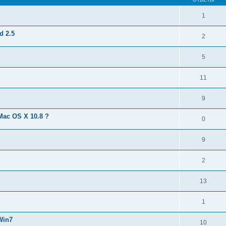
1
d 2.5
2
5
11
9
Mac OS X 10.8 ?
0
9
2
13
1
Win7
10