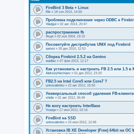
FireBird 3 Beta + Linux
Rik
» 18 сен 2015, 14:00
Проблема подключения через ODBC к Firebir
Vladgul
» 02 авг 2014, 20:47
распространение fb
Федя
» 02 ноя 2004, 19:10
Посоветуйте дистрибутив UNIX под Firebird
aamst
» 28 дек 2010, 11:53
Сборка Firebird 2.5.2 на Gentoo
wadlax
» 07 фев 2013, 12:17
Как установить и настроить FB 2.5 или 1.5 в 
AlekseyNechaev
» 01 дек 2012, 23:20
FB2.5 на Intel Core5 или Core7 ?
unkovalenko
» 22 авг 2012, 15:50
Универсальный способ удаления FB-клиента
shidiv
» 01 авг 2012, 06:49
Не могу настроить InterBase
Vvasja
» 17 июл 2012, 02:16
FireBird на SSD
unkovalenko
» 23 июл 2012, 12:46
Установка IB XE Developer (Free) 64bit на ОС 