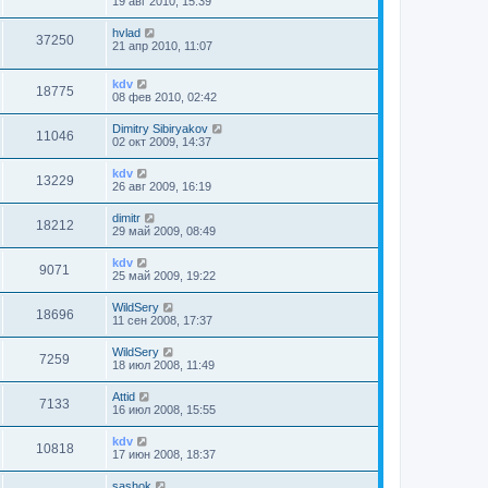
19 авг 2010, 15:39
hvlad
37250
21 апр 2010, 11:07
kdv
18775
08 фев 2010, 02:42
Dimitry Sibiryakov
11046
02 окт 2009, 14:37
kdv
13229
26 авг 2009, 16:19
dimitr
18212
29 май 2009, 08:49
kdv
9071
25 май 2009, 19:22
WildSery
18696
11 сен 2008, 17:37
WildSery
7259
18 июл 2008, 11:49
Attid
7133
16 июл 2008, 15:55
kdv
10818
17 июн 2008, 18:37
sashok