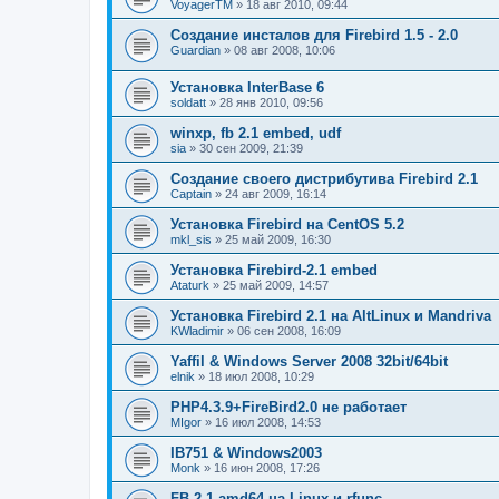
VoyagerTM
» 18 авг 2010, 09:44
Создание инсталов для Firebird 1.5 - 2.0
Guardian
» 08 авг 2008, 10:06
Установка InterBase 6
soldatt
» 28 янв 2010, 09:56
winxp, fb 2.1 embed, udf
sia
» 30 сен 2009, 21:39
Создание своего дистрибутива Firebird 2.1
Captain
» 24 авг 2009, 16:14
Установка Firebird на CentOS 5.2
mkl_sis
» 25 май 2009, 16:30
Установка Firebird-2.1 embed
Ataturk
» 25 май 2009, 14:57
Установка Firebird 2.1 на AltLinux и Mandriva
KWladimir
» 06 сен 2008, 16:09
Yaffil & Windows Server 2008 32bit/64bit
elnik
» 18 июл 2008, 10:29
PHP4.3.9+FireBird2.0 не работает
MIgor
» 16 июл 2008, 14:53
IB751 & Windows2003
Monk
» 16 июн 2008, 17:26
FB 2.1 amd64 на Linux и rfunc