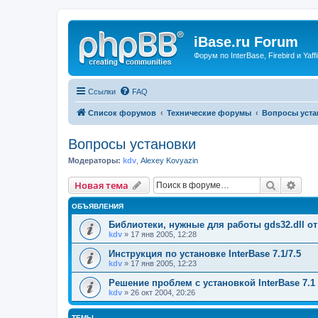
iBase.ru Forum
Форум по InterBase, Firebird и Yaffi
Ссылки
FAQ
Список форумов
Технические форумы
Вопросы уста
Вопросы установки
Модераторы:
kdv
,
Alexey Kovyazin
Поиск
Рас
Новая тема
ОБЪЯВЛЕНИЯ
Библиотеки, нужные для работы gds32.dll от
kdv
» 17 янв 2005, 12:28
Инструкция по установке InterBase 7.1/7.5
kdv
» 17 янв 2005, 12:23
Решение проблем с установкой InterBase 7.1
kdv
» 26 окт 2004, 20:26
ТЕМЫ