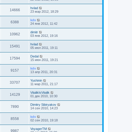
hvlad
14666
23 мар 2012, 18:29
kdv
6388
24 янв 2012, 11:42
dimitr
10962
03 янв 2012, 19:16
hvlad
15491
05 июл 2011, 19:11
Dedal
17594
15 июн 2011, 19:21
kdv
9157
13 апр 2011, 20:31
Yushinin
33707
11 мар 2011, 21:17
VitalikIsVitalik
14129
01 дек 2010, 10:30
Dimitry Sibiryakov
7890
14 сен 2010, 14:23
kdv
8558
02 сен 2010, 19:18
VoyagerTM
9987