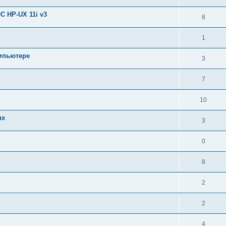
ОС HP-UX 11i v3
8
1
омпьютере
3
7
10
ux
3
0
8
2
2
4