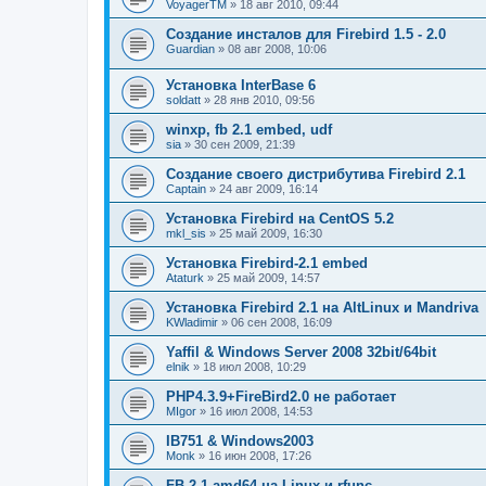
VoyagerTM
» 18 авг 2010, 09:44
Создание инсталов для Firebird 1.5 - 2.0
Guardian
» 08 авг 2008, 10:06
Установка InterBase 6
soldatt
» 28 янв 2010, 09:56
winxp, fb 2.1 embed, udf
sia
» 30 сен 2009, 21:39
Создание своего дистрибутива Firebird 2.1
Captain
» 24 авг 2009, 16:14
Установка Firebird на CentOS 5.2
mkl_sis
» 25 май 2009, 16:30
Установка Firebird-2.1 embed
Ataturk
» 25 май 2009, 14:57
Установка Firebird 2.1 на AltLinux и Mandriva
KWladimir
» 06 сен 2008, 16:09
Yaffil & Windows Server 2008 32bit/64bit
elnik
» 18 июл 2008, 10:29
PHP4.3.9+FireBird2.0 не работает
MIgor
» 16 июл 2008, 14:53
IB751 & Windows2003
Monk
» 16 июн 2008, 17:26
FB 2.1 amd64 на Linux и rfunc