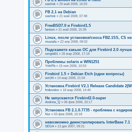
sashok
» 29 май 2008, 16:03
FB 2.1 на Debian
sashok
» 21 май 2008, 07:48
FreeBSD7.0 и Firebird1.5
fantom
» 21 май 2008, 15:39
Linux, после установки/сноса FB2.1SS, CS не
mustafa
» 22 апр 2008, 09:02
Подскажите какыю ОС для Firebird 2.0 лучш
sergeii01
» 26 мар 2008, 17:18
Проблемы solaris и WIN1251
Ynb!Pb
» 15 ноя 2006, 10:53
Firebird 1.5 + Debian Etch (одни вопросы)
wm34
» 14 мар 2008, 21:04
Установка Firebird V2.1 Release Candidate 2(Wi
fmilovidov
» 16 мар 2008, 14:40
Не запускается Firebird2.0-super
Andrew_Q
» 06 фев 2008, 20:17
Установка FB 2.1.0.7735 - проблема с кодир
Nur
» 03 фев 2008, 10:18
невозможно деинсталлировать InterBase 7.1
SEGA
» 13 дек 2007, 09:21