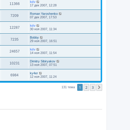
kdv
11366
17 дек 2007, 12:28
Roman Yaroshenko
7209
07 дек 2007, 17:53
kdv
12287
30 ноя 2007, 11:34
Bobby
7235
29 ноя 2007, 16:51
kdv
24657
14 ноя 2007, 11:54
Dimitry Sibiryakov
10231
13 ноя 2007, 07:51
ky4er
6984
12 ноя 2007, 11:24
1
2
3
След.
131 тема