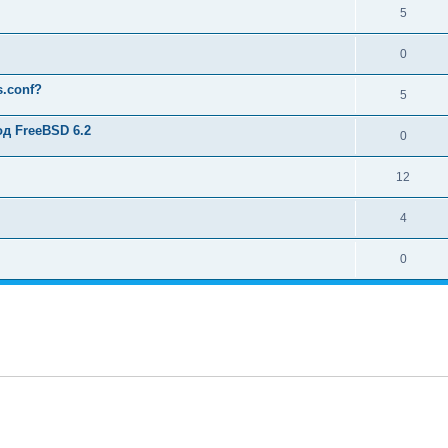
5
0
s.conf?
5
од FreeBSD 6.2
0
12
4
0