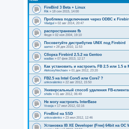
FireBird 3 Beta + Linux
Rik
» 18 сен 2015, 14:00
Проблема подключения через ODBC к Firebir
Vladgul
» 02 авг 2014, 20:47
распространение fb
Федя
» 02 ноя 2004, 19:10
Посоветуйте дистрибутив UNIX под Firebird
aamst
» 28 дек 2010, 11:53
Сборка Firebird 2.5.2 на Gentoo
wadlax
» 07 фев 2013, 12:17
Как установить и настроить FB 2.5 или 1.5 в 
AlekseyNechaev
» 01 дек 2012, 23:20
FB2.5 на Intel Core5 или Core7 ?
unkovalenko
» 22 авг 2012, 15:50
Универсальный способ удаления FB-клиента
shidiv
» 01 авг 2012, 06:49
Не могу настроить InterBase
Vvasja
» 17 июл 2012, 02:16
FireBird на SSD
unkovalenko
» 23 июл 2012, 12:46
Установка IB XE Developer (Free) 64bit на ОС 