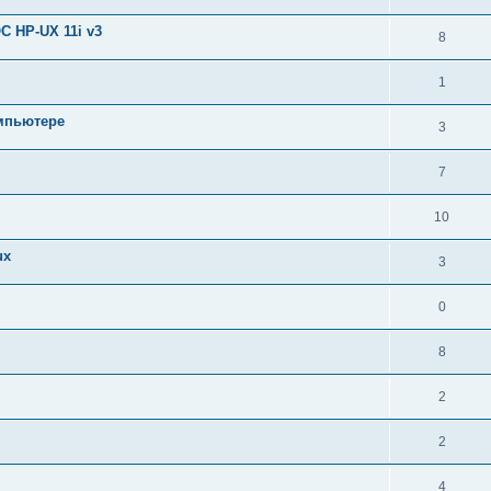
ОС HP-UX 11i v3
8
1
омпьютере
3
7
10
ux
3
0
8
2
2
4