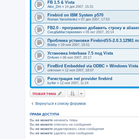
FB 1.5 & Vista
Alex_Dm
» 14 дек 2007, 15:31
Firebird on IBM System p570
Roman Yaroshenko
» 07 дек 2007, 17:53
FB2.0 - программно добавить строку в aliase
СисдбаМастеркеевич
» 05 окт 2007, 20:14
Проблема установки FirebirdSS-2.0.3.12981 п
Bobby
» 29 ноя 2007, 16:51
Установка Interbase 7.5 под Vista
DrAven
» 06 ноя 2007, 20:17
FireBird Embedded via ODBC + Windows Vista
unknown
» 12 ноя 2007, 18:07
Регистрация net provider firebird
ky4er
» 12 ноя 2007, 11:24
Новая тема
Вернуться к списку форумов
ПРАВА ДОСТУПА
Вы
не можете
начинать темы
Вы
не можете
отвечать на сообщения
Вы
не можете
редактировать свои сообщения
Вы
не можете
удалять свои сообщения