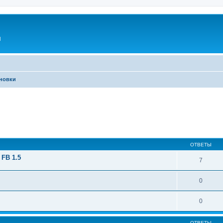
l
новки
ширенный поиск
ОТВЕТЫ
 FB 1.5
7
0
0
ОТВЕТЫ