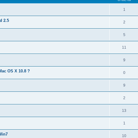
1
d 2.5
2
5
11
9
Mac OS X 10.8 ?
0
9
2
13
1
Win7
10