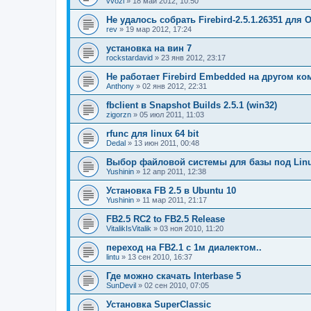
vvozi
» 18 май 2012, 10:50
Не удалось собрать Firebird-2.5.1.26351 для 
rev
» 19 мар 2012, 17:24
установка на вин 7
rockstardavid
» 23 янв 2012, 23:17
Не работает Firebird Embedded на другом к
Anthony
» 02 янв 2012, 22:31
fbclient в Snapshot Builds 2.5.1 (win32)
zigorzn
» 05 июл 2011, 11:03
rfunc для linux 64 bit
Dedal
» 13 июн 2011, 00:48
Выбор файловой системы для базы под Lin
Yushinin
» 12 апр 2011, 12:38
Установка FB 2.5 в Ubuntu 10
Yushinin
» 11 мар 2011, 21:17
FB2.5 RC2 to FB2.5 Release
VitalikIsVitalik
» 03 ноя 2010, 11:20
переход на FB2.1 с 1м диалектом..
lintu
» 13 сен 2010, 16:37
Где можно скачать Interbase 5
SunDevil
» 02 сен 2010, 07:05
Установка SuperClassic