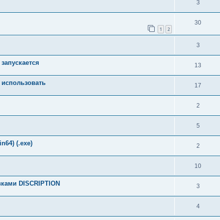
3
30
1
2
3
 запускается
13
е использовать
17
2
5
n64) (.exe)
2
10
овками DISCRIPTION
3
4