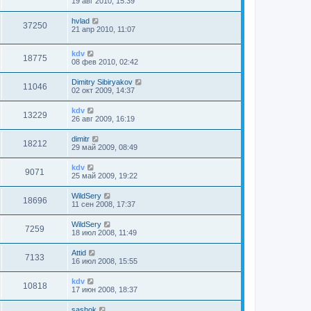
19 авг 2010, 15:39
hvlad
37250
21 апр 2010, 11:07
kdv
18775
08 фев 2010, 02:42
Dimitry Sibiryakov
11046
02 окт 2009, 14:37
kdv
13229
26 авг 2009, 16:19
dimitr
18212
29 май 2009, 08:49
kdv
9071
25 май 2009, 19:22
WildSery
18696
11 сен 2008, 17:37
WildSery
7259
18 июл 2008, 11:49
Attid
7133
16 июл 2008, 15:55
kdv
10818
17 июн 2008, 18:37
sashok