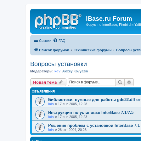
iBase.ru Forum
Форум по InterBase, Firebird и Yaffi
Ссылки
FAQ
Список форумов
Технические форумы
Вопросы уста
Вопросы установки
Модераторы:
kdv
,
Alexey Kovyazin
Поиск
Рас
Новая тема
ОБЪЯВЛЕНИЯ
Библиотеки, нужные для работы gds32.dll от
kdv
» 17 янв 2005, 12:28
Инструкция по установке InterBase 7.1/7.5
kdv
» 17 янв 2005, 12:23
Решение проблем с установкой InterBase 7.1
kdv
» 26 окт 2004, 20:26
ТЕМЫ