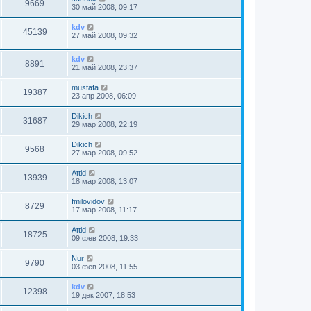
9669
30 май 2008, 09:17
kdv
45139
27 май 2008, 09:32
kdv
8891
21 май 2008, 23:37
mustafa
19387
23 апр 2008, 06:09
Dikich
31687
29 мар 2008, 22:19
Dikich
9568
27 мар 2008, 09:52
Attid
13939
18 мар 2008, 13:07
fmilovidov
8729
17 мар 2008, 11:17
Attid
18725
09 фев 2008, 19:33
Nur
9790
03 фев 2008, 11:55
kdv
12398
19 дек 2007, 18:53