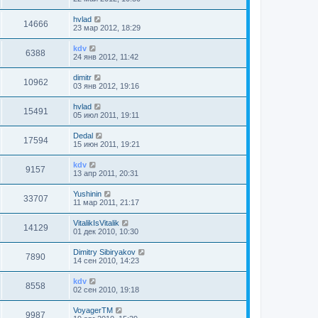
hvlad
14666
23 мар 2012, 18:29
kdv
6388
24 янв 2012, 11:42
dimitr
10962
03 янв 2012, 19:16
hvlad
15491
05 июл 2011, 19:11
Dedal
17594
15 июн 2011, 19:21
kdv
9157
13 апр 2011, 20:31
Yushinin
33707
11 мар 2011, 21:17
VitalikIsVitalik
14129
01 дек 2010, 10:30
Dimitry Sibiryakov
7890
14 сен 2010, 14:23
kdv
8558
02 сен 2010, 19:18
VoyagerTM
9987