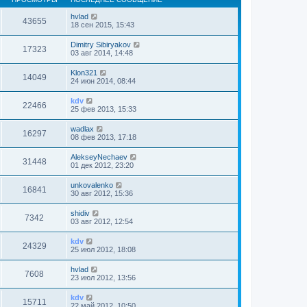
hvlad
43655
18 сен 2015, 15:43
Dimitry Sibiryakov
17323
03 авг 2014, 14:48
Klon321
14049
24 июн 2014, 08:44
kdv
22466
25 фев 2013, 15:33
wadlax
16297
08 фев 2013, 17:18
AlekseyNechaev
31448
01 дек 2012, 23:20
unkovalenko
16841
30 авг 2012, 15:36
shidiv
7342
03 авг 2012, 12:54
kdv
24329
25 июл 2012, 18:08
hvlad
7608
23 июл 2012, 13:56
kdv
15711
22 май 2012, 10:50