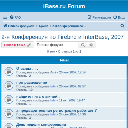
iBase.ru Forum
FAQ
Регистрация
Вход
П
Список форумов
Архив
2-я Конференция по Firebird и InterBase, 2007
о
2-я Конференция по Firebird и InterBase, 2007
и
Поиск
Расширенный пои
Новая тема
с
9 тем • Страница
1
из
1
к
Темы
Отзывы . . .
Последнее сообщение
Arni
«
26 ноя 2007, 12:14
Ответы:
2
про размещение
Последнее сообщение
kdv
«
26 ноя 2007, 02:57
Ответы:
10
найдите пять отличий..
Последнее сообщение
kdv
«
11 окт 2007, 19:47
Ответы:
1
а предварительная регистрация работает ?
Последнее сообщение
kdv
«
24 сен 2007, 14:30
Ответы:
3
День недели конференции