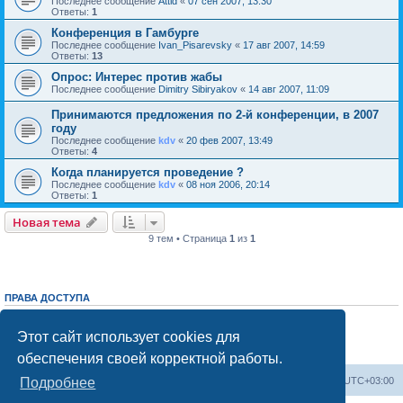
Последнее сообщение
Attid
«
07 сен 2007, 13:30
Ответы:
1
Конференция в Гамбурге
Последнее сообщение
Ivan_Pisarevsky
«
17 авг 2007, 14:59
Ответы:
13
Опрос: Интерес против жабы
Последнее сообщение
Dimitry Sibiryakov
«
14 авг 2007, 11:09
Принимаются предложения по 2-й конференции, в 2007
году
Последнее сообщение
kdv
«
20 фев 2007, 13:49
Ответы:
4
Когда планируется проведение ?
Последнее сообщение
kdv
«
08 ноя 2006, 20:14
Ответы:
1
Новая тема
9 тем • Страница
1
из
1
ПРАВА ДОСТУПА
Вы
не можете
начинать темы
Вы
не можете
отвечать на сообщения
Этот сайт использует cookies для
Вы
не можете
редактировать свои сообщения
Вы
не можете
удалять свои сообщения
обеспечения своей корректной работы.
Список форумов
Часовой пояс:
UTC+03:00
Подробнее