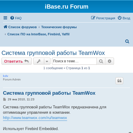
iBase.ru Forum
FAQ
Регистрация
Вход
Список форумов
Технические форумы
Список ПО на InterBase, Firebird, Yaffil
П
о
Cистема групповой работы TeamWox
и
Поиск
Расширен
Ответить
с
1 сообщение • Страница
1
из
1
к
kdv
Forum Admin
Cистема групповой работы TeamWox
С
29 янв 2010, 11:23
о
о
Система групповой работы TeamWox предназначена для
б
оптимизации управления в компании.
щ
е
http://www.teamwox.com/ru/teamwox
н
и
е
Использует Firebird Embedded.