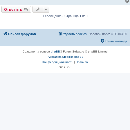
Ответить
1 сообщение • Страница
1
из
1
Список форумов
Удалить cookies
Часовой пояс:
UTC+03:00
Наша команда
Создано на основе
phpBB
® Forum Software © phpBB Limited
Русская поддержка phpBB
Конфиденциальность
|
Правила
GZIP: Off