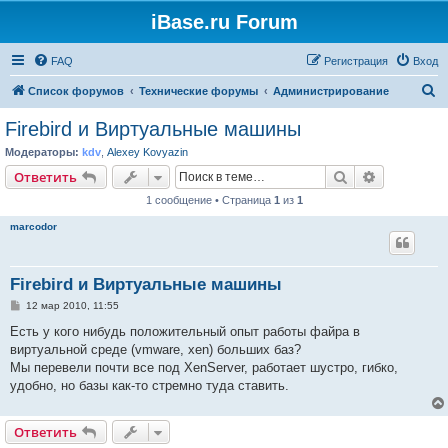
iBase.ru Forum
FAQ
Регистрация
Вход
П
Список форумов
Технические форумы
Администрирование
о
Firebird и Виртуальные машины
и
Модераторы:
kdv
,
Alexey Kovyazin
с
Поиск
Расширен
Ответить
к
1 сообщение • Страница
1
из
1
marcodor
Firebird и Виртуальные машины
С
12 мар 2010, 11:55
о
о
Есть у кого нибудь положительный опыт работы файра в
б
виртуальной среде (vmware, xen) больших баз?
щ
е
Мы перевели почти все под XenServer, работает шустро, гибко,
н
удобно, но базы как-то стремно туда ставить.
и
е
Ответить