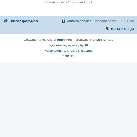
1 сообщение • Страница
1
из
1
Список форумов
Удалить cookies
Часовой пояс:
UTC+03:00
Наша команда
Создано на основе
phpBB
® Forum Software © phpBB Limited
Русская поддержка phpBB
Конфиденциальность
|
Правила
GZIP: Off